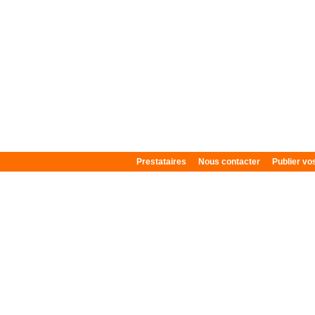
Prestataires
Nous contacter
Publier v
Plan