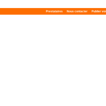
Prestataires
Nous contacter
Publier v
Plan du site