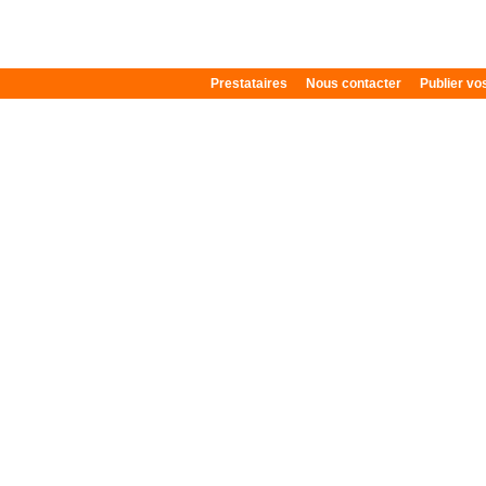
Prestataires
Nous contacter
Publier v
Plan du site