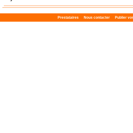
Prestataires
Nous contacter
Publier v
Plan du site