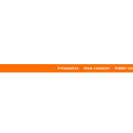
Prestataires
Nous contacter
Publier v
Plan