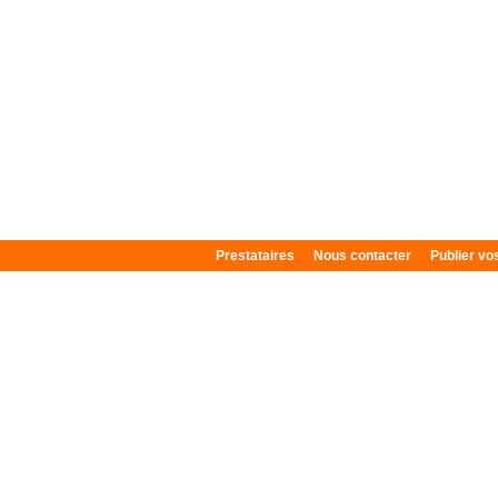
Prestataires
Nous contacter
Publier v
Plan