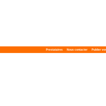
Prestataires
Nous contacter
Publier v
Plan