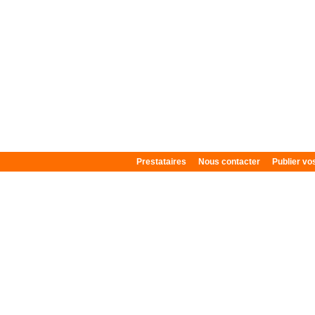
Prestataires
Nous contacter
Publier v
Plan