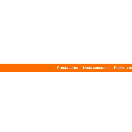
Prestataires
Nous contacter
Publier v
Plan