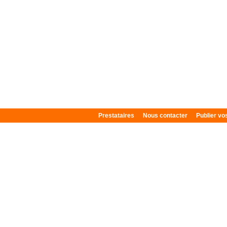
Prestataires
Nous contacter
Publier v
Plan