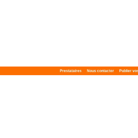
Prestataires
Nous contacter
Publier v
Plan