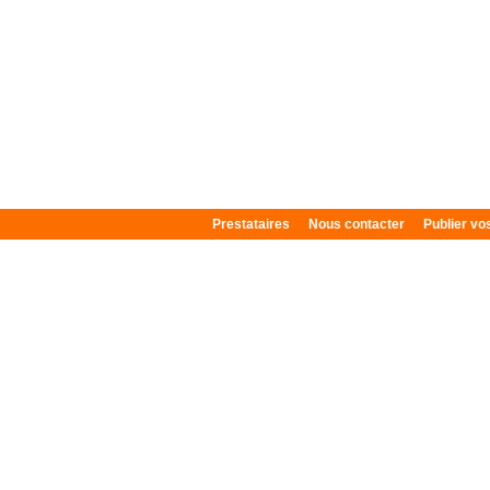
Prestataires
Nous contacter
Publier v
Plan