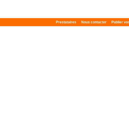
Prestataires
Nous contacter
Publier v
Plan du site