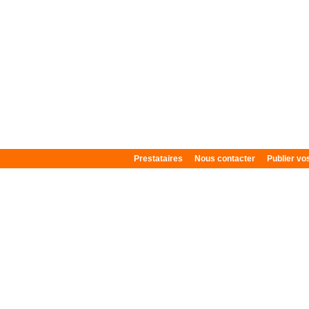
Prestataires
Nous contacter
Publier v
Plan