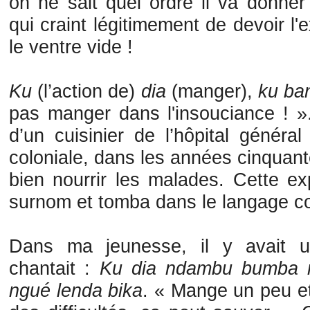
on ne sait quel ordre il va donner
qui craint légitimement de devoir l'
le ventre vide !
Ku
(l’action de)
dia
(manger),
ku ba
pas manger dans l'insouciance ! ».
d’un cuisinier de l’hôpital généra
coloniale, dans les années cinquante
bien nourrir les malades. Cette e
surnom et tomba dans le langage co
Dans ma jeunesse, il y avait u
chantait :
Ku dia ndambu bumba 
ngué lenda bika
. « Mange un peu e