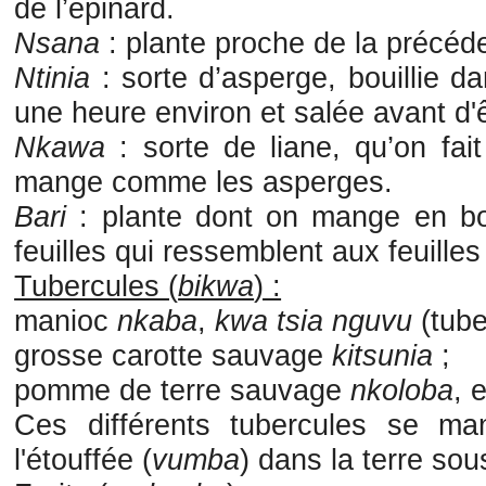
de l’épinard.
Nsana
: plante proche de la précéd
Ntinia
: sorte d’asperge, bouillie d
une heure environ et salée avant d'ê
Nkawa
: sorte de liane, qu’on fait
mange comme les asperges.
Bari
: plante dont on mange en b
feuilles qui ressemblent aux feuilles
Tubercules (
bikwa
) :
manioc
nkaba
,
kwa tsia nguvu
(tube
grosse carotte sauvage
kitsunia
;
pomme de terre sauvage
nkoloba
, 
Ces différents tubercules se ma
l'étouffée (
vumba
) dans la terre sou