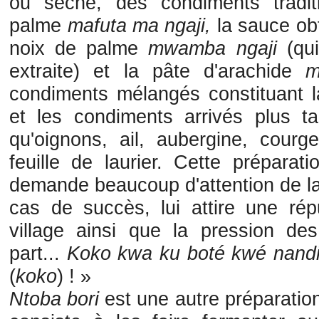
ou séché, des condiments tradit
palme
mafuta ma ngaji,
la sauce obt
noix de palme
mwamba ngaji
(qu
extraite) et la pâte d'arachide
m
condiments mélangés constituant 
et les condiments arrivés plus t
qu'oignons, ail, aubergine, courge
feuille de laurier. Cette préparat
demande beaucoup d'attention de la 
cas de succès, lui attire une répu
village ainsi que la pression de
part...
Koko kwa ku boté kwé nand
(
koko
) ! »
Ntoba bori
est une autre préparation