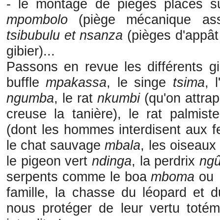
- le montage de pièges placés s
mpombolo
(piège mécanique ass
tsibubulu et nsanza
(pièges d'appât 
gibier)...
Passons en revue les différents gi
buffle
mpakassa
, le singe
tsima
, 
ngumba
, le rat
nkumbi
(qu'on attra
creuse la tanière), le rat palmis
(dont les hommes interdisent aux f
le chat sauvage
mbala
, les oiseaux
le pigeon vert
ndinga
, la perdrix
ng
serpents comme le boa
mboma
ou 
famille, la chasse du léopard et 
nous protéger de leur vertu totém