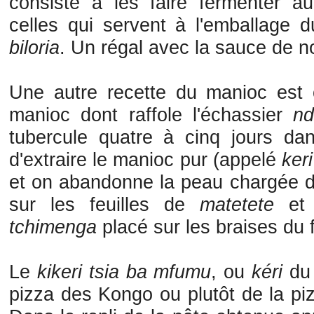
consiste à les faire fermenter au 
celles qui servent à l'emballage
biloria
. Un régal avec la sauce de n
Une autre recette du manioc est
manioc dont raffole l'échassier
n
tubercule quatre à cinq jours dan
d'extraire le manioc pur (appelé
keri
et on abandonne la peau chargée d
sur les feuilles de
matetete
et
tchimenga
placé sur les braises du 
Le
kikeri tsia ba mfumu
, ou
kéri
du 
pizza des Kongo ou plutôt de la p