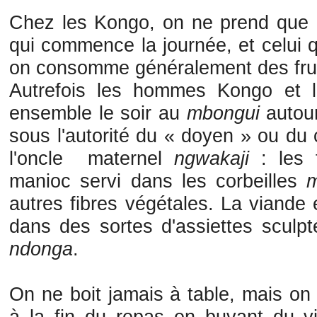
Chez les Kongo, on ne prend que d
qui commence la journée, et celui qui
on consomme généralement des frui
Autrefois les hommes Kongo et l
ensemble le soir au
mbongui
autou
sous l'autorité du « doyen » ou du c
l'oncle maternel
ngwakaji
: les 
manioc servi dans les corbeilles
autres fibres végétales. La viande 
dans des sortes d'assiettes sculp
ndonga
.
On ne boit jamais à table, mais on 
à la fin du repas en buvant du v