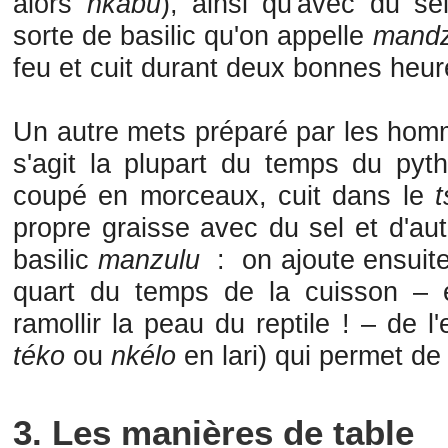
alors
nkabu
), ainsi qu'avec du s
sorte de basilic qu'on appelle
mandz
feu et cuit durant deux bonnes heur
Un autre mets préparé par les hom
s'agit la plupart du temps du py
coupé en morceaux, cuit dans le
t
propre graisse avec du sel et d'au
basilic
manzulu
: on ajoute ensuite
quart du temps de la cuisson – 
ramollir la peau du reptile ! – de l
téko
ou
nkélo
en lari) qui permet de 
3. Les manières de table