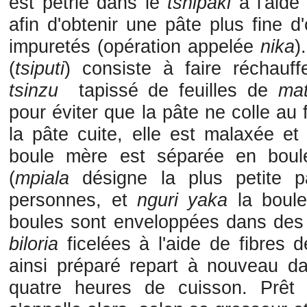
est pétrie dans le
tshipaki
à l'aide
afin d'obtenir une pâte plus fine d
impuretés (opération appelée
nika
)
(
tsiputi
) consiste à faire réchauff
tsinzu
tapissé de feuilles de
mat
pour éviter que la pâte ne colle au 
la pâte cuite, elle est malaxée et
boule mère est séparée en boul
(
mpiala
désigne la plus petite pa
personnes, et
nguri yaka
la boule
boules sont enveloppées dans des 
biloria
ficelées à l'aide de fibres 
ainsi préparé repart à nouveau d
quatre heures de cuisson. Prêt