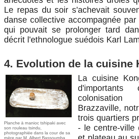
Le repas du soir s'achevait souve
danse collective accompagnée par 
qui pouvait se prolonger tard dan
décrit l'ethnologue suédois Karl La
4. Evolution de la cuisine
La cuisine Kon
d'importants
colonisation
Brazzaville, not
trois quartiers p
Planche à manioc tshipaki avec
- le centre-vill
son rouleau tsindu,
photographiée dans la cour de sa
et plateau au s
mère par M. Albert Bassoumba,