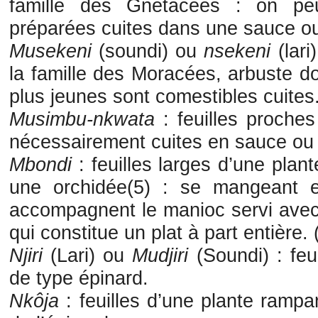
famille des Gnétacées : on pe
préparées cuites dans une sauce ou
Musekeni
(soundi) ou
nsekeni
(lari
la famille des Moracées, arbuste do
plus jeunes sont comestibles cuites.
Musimbu-nkwata
: feuilles proche
nécessairement cuites en sauce ou
Mbondi
: feuilles larges d’une plan
une orchidée(5) : se mangeant e
accompagnent le manioc servi avec 
qui constitue un plat à part entière. 
Njiri
(Lari) ou
Mudjiri
(Soundi) : feu
de type épinard.
Nkôja
: feuilles d’une plante rampa