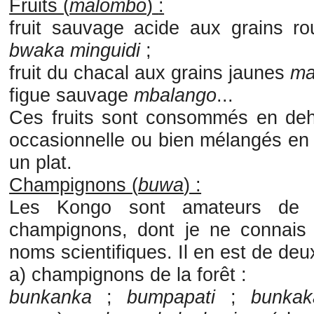
Fruits (
malombo
)
:
fruit sauvage acide aux grains r
bwaka minguidi
;
fruit du chacal aux grains jaunes
ma
figue sauvage
mbalango
...
Ces fruits sont consommés en de
occasionnelle ou bien mélangés en 
un plat.
Champignons (
buwa
) :
Les Kongo sont amateurs de 
champignons, dont je ne connais
noms scientifiques. Il en est de deu
a) champignons de la forêt :
bunkanka
;
bumpapati
;
b
unkak