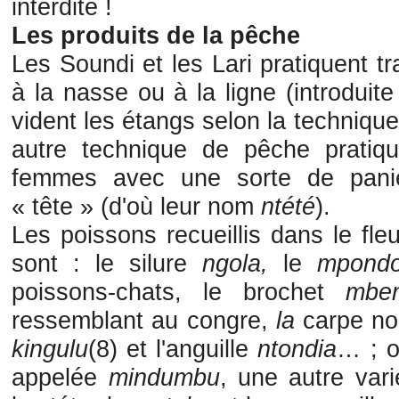
interdite !
Les produits de la pêche
Les Soundi et les Lari pratiquent t
à la nasse ou à la ligne (introduit
vident les étangs selon la technique
autre technique de pêche pratiq
femmes avec une sorte de panier
« tête » (d'où leur nom
ntété
).
Les poissons recueillis dans le fle
sont : le silure
ngola,
le
mpon
poissons-chats, le brochet
mbe
ressemblant au congre,
la
carpe no
kingulu
(8) et l'anguille
ntondia
… ; o
appelée
mindumbu
, une autre va