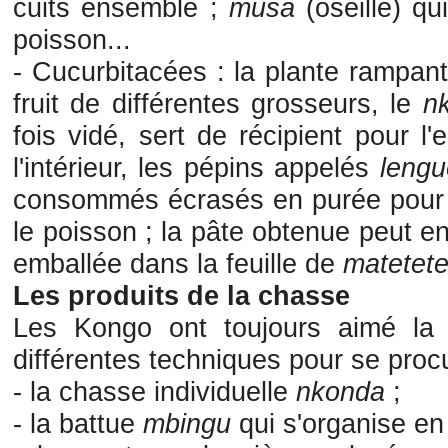
cuits ensemble ;
musâ
(oseille) qu
poisson...
- Cucurbitacées
: la plante rampa
fruit de différentes grosseurs, le
n
fois vidé, sert de récipient pour l
l'intérieur, les pépins appelés
lengu
consommés écrasés en purée pour
le poisson ; la pâte obtenue peut en
emballée dans la feuille de
matetet
Les produits de la chasse
Les Kongo ont toujours aimé la
différentes techniques pour se procu
- la chasse individuelle
nkonda
;
- la battue
mbingu
qui s'organise en