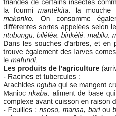
friandes de certains insectes comm
la fourmi
mantékita,
la mouche
makonko.
On consomme égalem
différentes sortes appelées selon l
ntubungu
,
biléléa
,
binkélé, mabilu
Dans les souches d'arbres, et en p
trouve également des larves come
le
mafundi
.
Les produits de l'agriculture
(arr
- Racines et tubercules :
Arachides
nguba
qui se mangent crue
Manioc
nkaba
, aliment de base qu
complexe avant cuisson en raison 
- Feuilles :
nsoso, mansa,
bari
ou
b