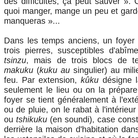
des difficultés, ça peut sauver ». 
quoi manger, mange un peu et garde 
manqueras »...
Dans les temps anciens, un foyer 
trois pierres, susceptibles d'abîm
tsinzu
, mais de trois blocs de te
makuku
(
kuku au
singulier) au mil
feu. Par extension,
kûku
désigne la
seulement le lieu ou on la prépare
foyer se tient généralement à l'ext
ou de pluie, on le rabat à l'intérieu
ou
tshikuku
(en soundi), case const
derrière la maison d'habitation dan