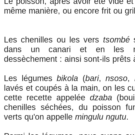
Le poisson, après avoir été vidé et
même manière, ou encore frit ou gril
Les chenilles ou les vers
tsombé
s
dans un canari et en les m
dessèchement : ainsi sont-ils prêts
Les légumes
bikola
(
bari
,
nsoso
,
lavés et coupés à la main, on les cu
cette recette appelée
dzaba
(boui
chenilles séchées, du poisson f
verts qu'on appelle
mingulu
ngutu
.