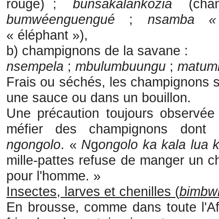
rouge) ;
bunsakalankozia
(champ
bumwéenguengué
;
nsamba 
« éléphant »),
b) champignons de la savane :
nsempela
;
mbulumbuungu
;
matum
Frais ou séchés, les champignons 
une sauce ou dans un bouillon.
Une précaution toujours observée 
méfier des champignons dont s'
ngongolo
. «
N
g
ongolo ka kala lua 
mille-pattes refuse de manger un c
pour l'homme. »
Insectes, larves et chenilles (
bimbwi
En brousse, comme dans toute l'Afr