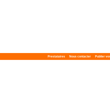
Prestataires
Nous contacter
Publier v
Plan