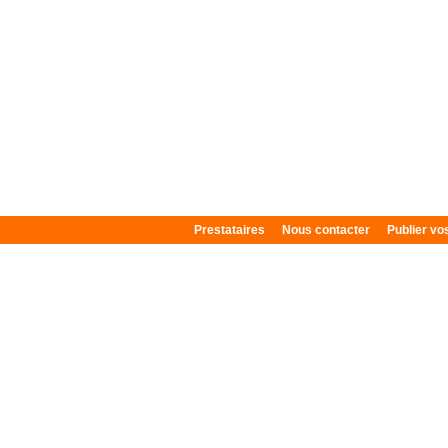
Prestataires
Nous contacter
Publier v
Plan