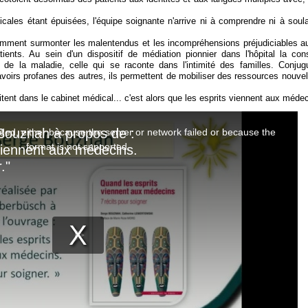
cales étant épuisées, l'équipe soignante n'arrive ni à comprendre ni à soul
comment surmonter les malentendus et les incompréhensions préjudiciables a
ients. Au sein d'un dispositif de médiation pionnier dans l'hôpital la cons
ée de la maladie, celle qui se raconte dans l'intimité des familles. Conjug
voirs profanes des autres, ils permettent de mobiliser des ressources nouvel
vitent dans le cabinet médical... c'est alors que les esprits viennent aux médec