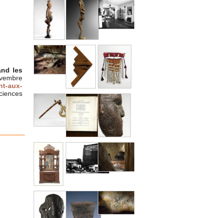
and les
embre
nt-aux-
iences