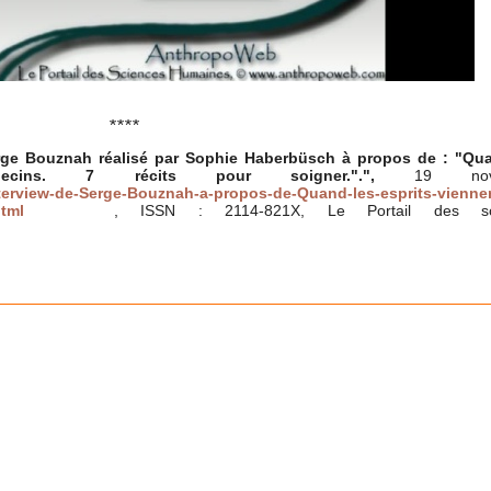
****
rge Bouznah réalisé par Sophie Haberbüsch à propos de : "Qu
decins. 7 récits pour soigner.".",
19 nov
erview-de-Serge-Bouznah-a-propos-de-Quand-les-esprits-vienne
html
, ISSN : 2114-821X, Le Portail des sc