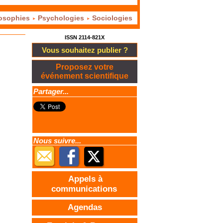
osophies
Psychologies
Sociologies
ISSN 2114-821X
Vous souhaitez publier ?
Proposez votre
événement scientifique
Partager...
Nous suivre...
Appels à
communications
Agendas