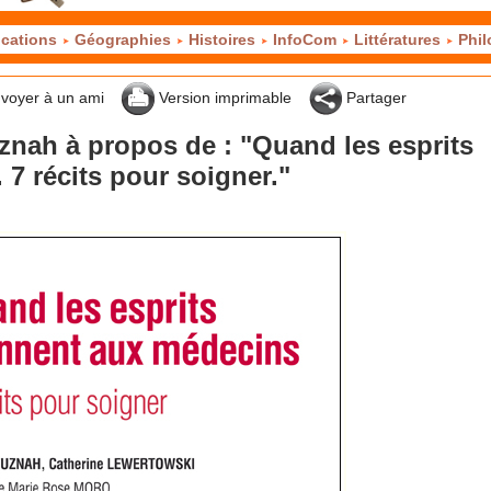
cations
Géographies
Histoires
InfoCom
Littératures
Phil
voyer à un ami
Version imprimable
Partager
znah à propos de : "Quand les esprits
7 récits pour soigner."