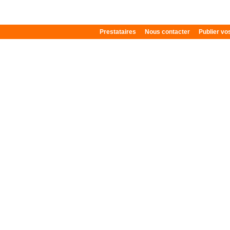
Prestataires
Nous contacter
Publier v
Plan du site