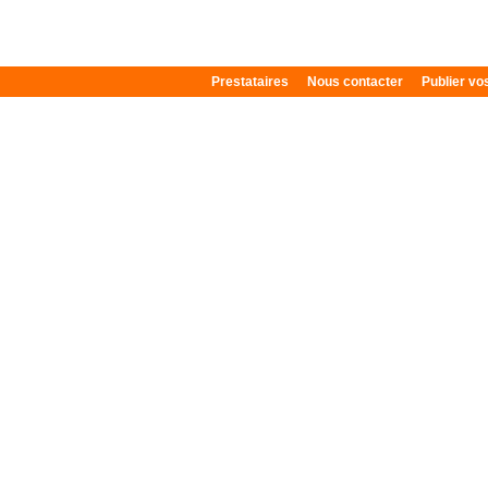
Prestataires
Nous contacter
Publier v
Plan du site