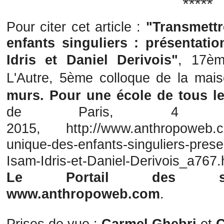
*****
Pour citer cet article :
"
Transmettr
enfants singuliers : présentati
Idris et Daniel Derivois
"
,
17èm
L'Autre, 5ème colloque de la ma
murs. Pour une école de tous 
de Paris, 4
2015,
http://www.anthropoweb.c
unique-des-enfants-singuliers-prese
Isam-Idris-et-Daniel-Derivois_a767.
Le Portail des sci
www.anthropoweb.com
.
Prises de vue :
Carmel Ghebri
et
C