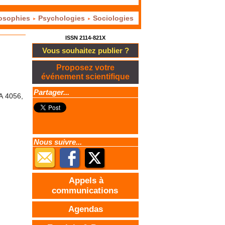
osophies
Psychologies
Sociologies
ISSN 2114-821X
Vous souhaitez publier ?
Proposez votre
événement scientifique
Partager...
A 4056,
Nous suivre...
Appels à
communications
Agendas