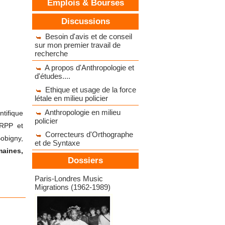
Emplois & Bourses
Discussions
Besoin d'avis et de conseil
sur mon premier travail de
recherche
A propos d'Anthropologie et
d'études....
Ethique et usage de la force
létale en milieu policier
Anthropologie en milieu
ntifique
policier
UTRPP et
Correcteurs d'Orthographe
Bobigny,
et de Syntaxe
maines,
Dossiers
Dossiers d'expositions
Paris-Londres Music
Migrations (1962-1989)