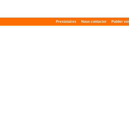
Prestataires
Nous contacter
Publier v
Plan du site