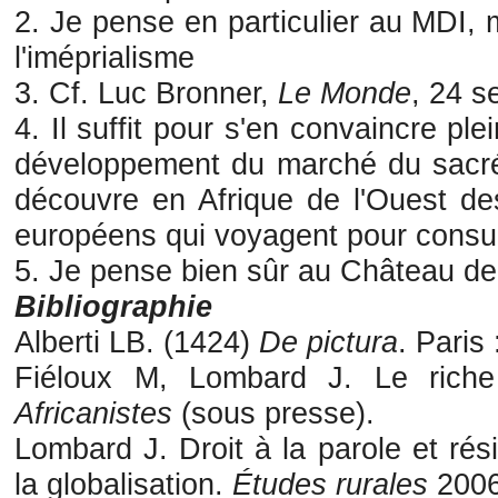
2. Je pense en particulier au MDI
l'iméprialisme
3. Cf. Luc Bronner,
Le Monde
, 24 s
4. Il suffit pour s'en convaincre ple
développement du marché du sacr
découvre en Afrique de l'Ouest des
européens qui voyagent pour consul
5. Je pense bien sûr au Château de
Bibliographie
Alberti LB. (1424)
De pictura
. Paris 
Fiéloux M, Lombard J. Le rich
Africanistes
(sous presse).
Lombard J. Droit à la parole et ré
la globalisation.
Études rurales
2006 