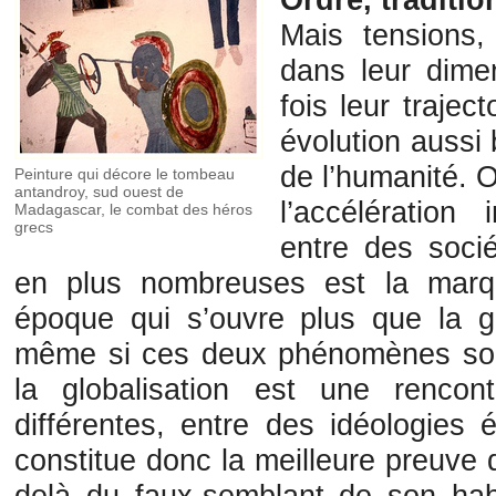
Mais tensions,
dans leur dimen
fois leur trajec
évolution aussi 
de l’humanité. 
Peinture qui décore le tombeau
antandroy, sud ouest de
l’accélération
Madagascar, le combat des héros
grecs
entre des socié
en plus nombreuses est la marq
époque qui s’ouvre plus que la g
même si ces deux phénomènes sont
la globalisation est une renco
différentes, entre des idéologies 
constitue donc la meilleure preuve 
delà du faux-semblant de son hab