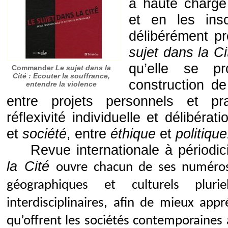
à haute charge 
et en les insc
délibérément pr
sujet dans la Ci
qu’elle se pr
Commander
Le sujet dans la
Cité : Ecouter la souffrance,
construction de 
entendre la violence
entre projets personnels et pra
réflexivité individuelle et délibérat
et
société
, entre
éthique
et
politiqu
Revue internationale à périodic
la Cité
ouvre chacun de ses numéro
géographiques et culturels plu
interdisciplinaires, afin de mieux ap
qu’offrent les sociétés contemporaines