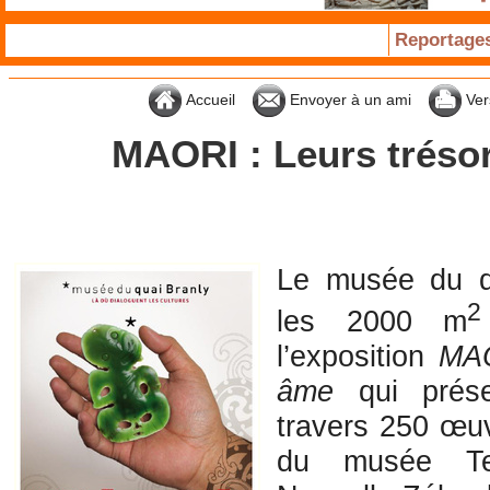
Reportage
Accueil
Envoyer à un ami
Ver
MAORI : Leurs tréso
Le musée du qu
2
les 2000 m
l’exposition
MAO
âme
qui prés
travers 250 œuv
du musée T