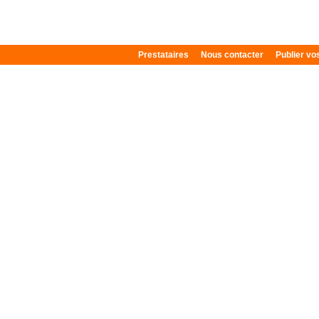
Prestataires
Nous contacter
Publier v
Plan du site