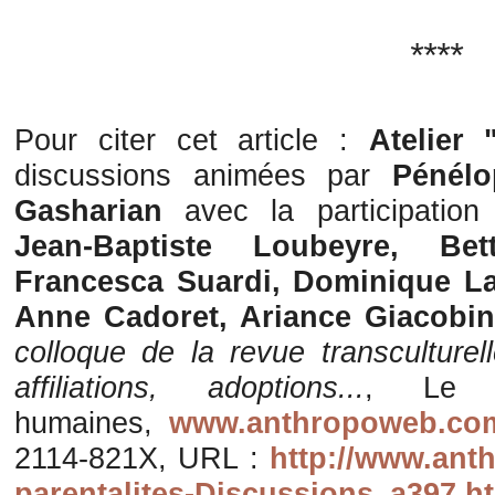
****
Pour citer cet article :
Atelier 
discussions animées par
Pénélo
Gasharian
avec la participatio
Jean-Baptiste Loubeyre, Bet
Francesca Suardi, Dominique La
Anne Cadoret, Ariance Giacobi
colloque de la revue transculture
affiliations, adoptions...
, Le P
humaines,
www.anthropoweb.co
2114-821X, URL :
http://www.ant
parentalites-Discussions_a397.h