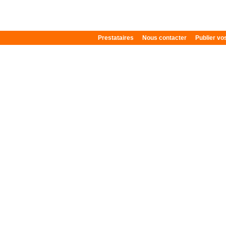
Prestataires
Nous contacter
Publier v
Plan du site