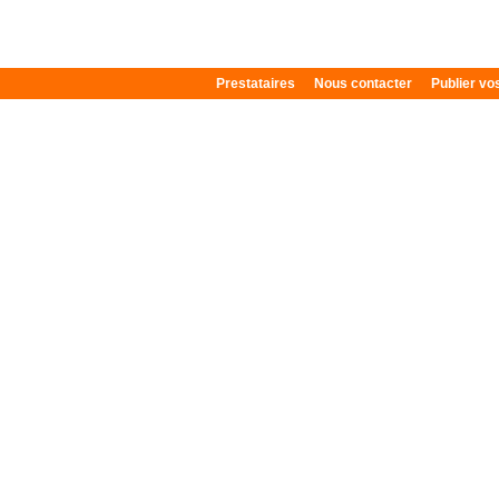
Prestataires
Nous contacter
Publier v
Plan du site