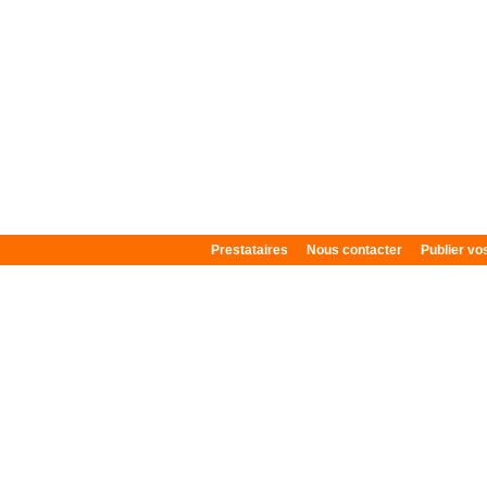
Prestataires
Nous contacter
Publier v
Plan