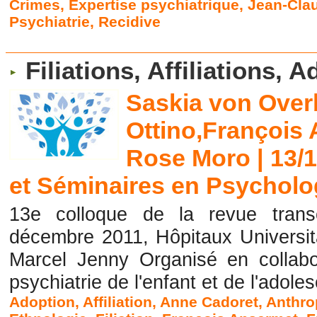
Crimes
,
Expertise psychiatrique
,
Jean-Cla
Psychiatrie
,
Recidive
Filiations, Affiliations, A
Saskia von Ove
Ottino,François
Rose Moro | 13/
et Séminaires en Psycholo
13e colloque de la revue transc
décembre 2011, Hôpitaux Universit
Marcel Jenny Organisé en collabo
psychiatrie de l'enfant et de l'ado
Adoption
,
Affiliation
,
Anne Cadoret
,
Anthro