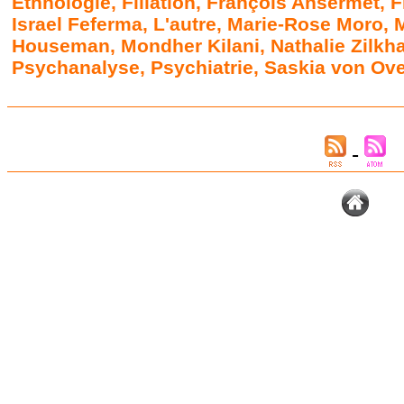
Ethnologie
,
Filiation
,
François Ansermet
,
F
Israel Feferma
,
L'autre
,
Marie-Rose Moro
,
M
Houseman
,
Mondher Kilani
,
Nathalie Zilkh
Psychanalyse
,
Psychiatrie
,
Saskia von Ove