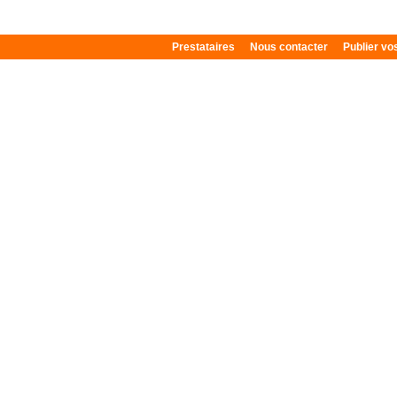
Prestataires
Nous contacter
Publier v
Plan du site