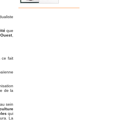
dualiste
ité
que
t Ouest
,
 ce fait
 païenne
nisation
e de la
 au sein
culture
ôles
qui
tura. La