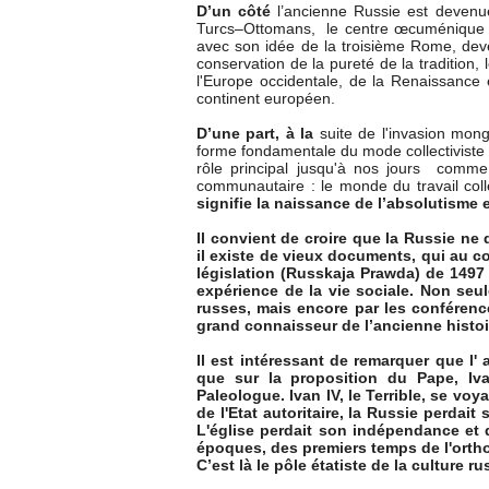
D’un côté
l’ancienne Russie est devenu
Turcs–Ottomans, le centre œcuménique by
avec son idée de la troisième Rome, deven
conservation de la pureté de la tradition,
l'Europe occidentale, de la Renaissance 
continent européen.
D’une part, à la
suite de l'invasion mong
forme fondamentale du mode collectiviste 
rôle principal jusqu'à nos jours comme
communautaire : le monde du travail coll
signifie la naissance de l’absolutisme 
Il convient de croire que la Russie n
il existe de vieux documents, qui au con
législation (Russkaja Prawda) de 1497
expérience de la vie sociale. Non seu
russes, mais encore par les conférence
grand connaisseur de l’ancienne histoi
Il est intéressant de remarquer que l' 
que sur la proposition du Pape, Iva
Paleologue. Ivan IV, le Terrible, se vo
de l'Etat autoritaire, la Russie perdait
L'église perdait son indépendance et de
époques, des premiers temps de l'orthod
C’est là le pôle étatiste de la culture ru