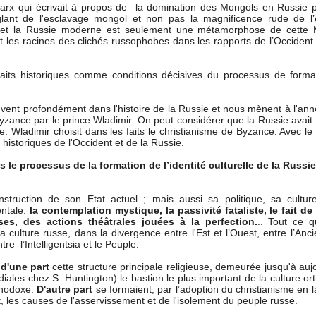
Marx qui écrivait à propos de la domination des Mongols en Russie 
glant de l'esclavage mongol et non pas la magnificence rude de l
 et la Russie moderne est seulement une métamorphose de cette
 les racines des clichés russophobes dans les rapports de l’Occident
faits historiques comme conditions décisives du processus de forma
uvent profondément dans l'histoire de la Russie et nous mènent à l'an
yzance par le prince Wladimir. On peut considérer que la Russie avait 
me. Wladimir choisit dans les faits le christianisme de Byzance. Avec l
 historiques de l'Occident et de la Russie.
s le processus de la formation de l’identité culturelle de la Russie
truction de son Etat actuel ; mais aussi sa politique, sa cultur
entale:
la contemplation mystique, la passivité fataliste, le fait de
es, des actions théâtrales jouées à la perfection.
.. Tout ce q
 culture russe, dans la divergence entre l'Est et l’Ouest, entre l’Anci
re l’Intelligentsia et le Peuple.
t
d'une part
cette structure principale religieuse, demeurée jusqu'à auj
ndiales chez S. Huntington) le bastion le plus important de la culture o
thodoxe.
D'autre part
se formaient, par l’adoption du christianisme en 
at, les causes de l'asservissement et de l'isolement du peuple russe.