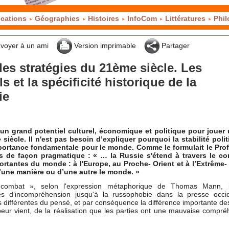
cations
Géographies
Histoires
InfoCom
Littératures
Phil
voyer à un ami
Version imprimable
Partager
les stratégies du 21ème siècle. Les
 et la spécificité historique de la
ie
un grand potentiel culturel, économique et politique pour jouer 
siècle. Il n'est pas besoin d’expliquer pourquoi la stabilité polit
portance fondamentale pour le monde. Comme le formulait le Pro
es de façon pragmatique : « … la Russie s'étend à travers le co
ortantes du monde : à l'Europe, au Proche- Orient et à l’Extrême- 
’une manière ou d’une autre le monde. »
 combat », selon l'expression métaphorique de Thomas Mann, 
es d’incompréhension jusqu'à la russophobie dans la presse occid
 différentes du pensé, et par conséquence la différence importante de
peur vient, de la réalisation que les parties ont une mauvaise compr