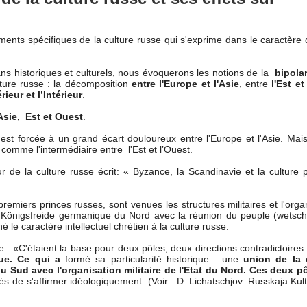
ents spécifiques de la culture russe qui s'exprime dans le caractère 
ans historiques et culturels, nous évoquerons les notions de la
bipolar
ulture russe : la décomposition
entre l'Europe et l'Asie
, entre
l'Est e
rieur et l’Intérieur
.
 Asie, Est et Ouest
.
est forcée à un grand écart douloureux entre l'Europe et l'Asie. Mais
comme l'intermédiaire entre l'Est et l’Ouest.
r de la culture russe écrit: « Byzance, la Scandinavie et la culture
remiers princes russes, sont venues les structures militaires et l'orga
la Königsfreide germanique du Nord avec la réunion du peuple (wetsch
 le caractère intellectuel chrétien à la culture russe.
te : «C'étaient la base pour deux pôles, deux directions contradictoires
ue. Ce qui a
formé sa particularité historique : une
union de la 
 du Sud avec l'organisation militaire de l'Etat du Nord. Ces deux p
és de s'affirmer idéologiquement. (Voir : D. Lichatschjov. Russkaja Kul