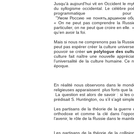
Jusqu'à aujourd'hui vit en Occident le myt
du syllogisme occidental. Le célèbre po
programmatique
"Умом Россию не понять,аршином общи
« On ne peut pas comprendre la Russie 
particulier, on ne peut que croire en elle
qu’en avoir la foi.
Mais si nous ne comprenons pas la Russie,
peut pas espérer créer la culture universe
pouvoir se créer
un polylogue des cult
culture fait naître une nouvelle appréci
l’universalité de la culture humaine. Ce n
époque.
En réalité nous observons dans le monde q
religieuses apparaissent plus forts que la 
La question est alors de savoir : si les 
prédisait S. Huntington, ou s’il s’agit simp
Les partisans de la théorie de la guerre d
orthodoxe et comme la clé dans l'oppositi
l’avenir, le rôle de la Russie dans le mainti
Les partisans de la théorie de la collisio