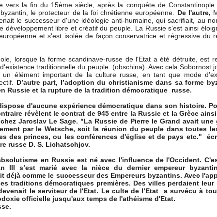
e vers la fin du 15ème siècle, après la conquête de Constantinople 
zantin, le protecteur de la foi chrétienne européenne.
De l'autre,
M
ait le successeur d'une idéologie anti-humaine, qui sacrifiait, au n
 le développement libre et créatif du peuple. La Russie s’est ainsi élo
européenne et s’est isolée de façon conservatrice et régressive du r
ole, lorsque la forme scandinave-russe de l'Etat a été détruite, est r
d'existence traditionnelle du peuple (obschina). Avec cela Sobornost j
 un élément important de la culture russe, en tant que mode d'ex
ectif.
D’autre part, l’adoption du christianisme dans sa forme by
en Russie et la rupture de la tradition démocratique russe.
e dispose d'aucune expérience démocratique dans son histoire. Po
traire révèlent le contrat de 945 entre la Russie et la Grèce ainsi
 chez Jaroslav Le Sage. "La Russie de Pierre le Grand avait une
lement par le Wetsche, soit la réunion du peuple dans toutes les
s des princes, ou les conférences d'église et de pays etc." écri
re russe D. S. Lichatschjov.
absolutisme en Russie est né avec l'influence de l'Occident. C'es
n III s’est marié avec la nièce du dernier empereur byzanti
yait déjà comme le successeur des Empereurs byzantins. Avec l'app
 ses traditions démocratiques premières. Des villes perdaient leur l
venait le serviteur de l'Etat. Le culte de l’Etat a survécu à tou
oxie officielle jusqu'aux temps de l'athéisme d'Etat.
sse.