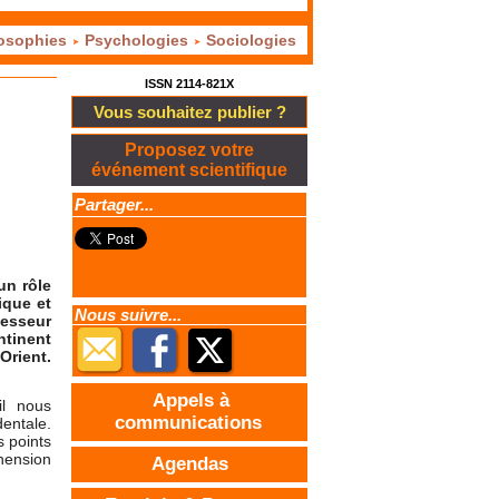
osophies
Psychologies
Sociologies
ISSN 2114-821X
Vous souhaitez publier ?
Proposez votre
événement scientifique
Partager...
un rôle
ique et
Nous suivre...
fesseur
ntinent
Orient.
Appels à
il nous
communications
entale.
s points
éhension
Agendas