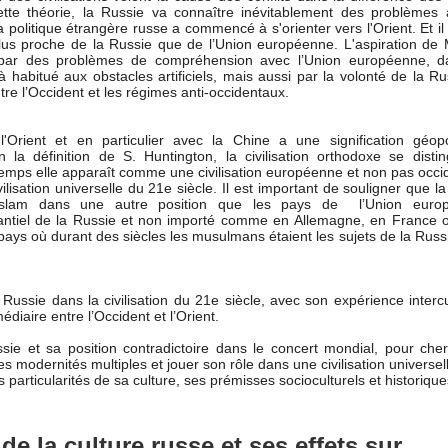
cette théorie, la Russie va connaître inévitablement des problèmes 
a politique étrangère russe a commencé à s'orienter vers l'Orient. Et i
plus proche de la Russie que de l’Union européenne. L'aspiration de
t par des problèmes de compréhension avec l’Union européenne, d
à habitué aux obstacles artificiels, mais aussi par la volonté de la R
tre l’Occident et les régimes anti-occidentaux.
rient et en particulier avec la Chine a une signification géopol
la définition de S. Huntington, la civilisation orthodoxe se disti
 temps elle apparaît comme une civilisation européenne et non pas occi
ilisation universelle du 21e siècle. Il est important de souligner que l
’Islam dans une autre position que les pays de l’Union euro
tantiel de la Russie et non importé comme en Allemagne, en France 
pays où durant des siècles les musulmans étaient les sujets de la Russ
a Russie dans la civilisation du 21e siècle, avec son expérience intercu
édiaire entre l’Occident et l’Orient.
sie et sa position contradictoire dans le concert mondial, pour cher
 modernités multiples et jouer son rôle dans une civilisation universelle
particularités de sa culture, ses prémisses socioculturels et historique
e la culture russe et ses effets sur