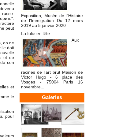
ionnelle
 devenu
se:
Exposition, Musée de l'Histoire
ерить".
de l'Immigration Du 12 mars
ractère
2019 au 5 janvier 2020
 ne peut
La folie en tête
Aux
s, on ne
lle doit
nouvelle
s et de
s de son
racines de l'art brut Maison de
Victor Hugo - 6 place des
Vosges - 75004 Paris 16
elles et
novembre...
comme le
Galeries
lisation
si, pour
 valeurs