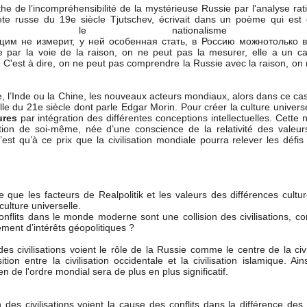
he de l’incompréhensibilité de la mystérieuse Russie par l'analyse rat
ète russe du 19e siècle Tjutschev, écrivait dans un poème qui est
 pour le nationalisme rus
м не измерит, у ней особенная стать, в Россию можнотолько в
par la voie de la raison, on ne peut pas la mesurer, elle a un ca
. » C'est à dire, on ne peut pas comprendre la Russie avec la raison, on
 l’Inde ou la Chine, les nouveaux acteurs mondiaux, alors dans ce ca
lle du 21e siècle dont parle Edgar Morin. Pour créer la culture universe
ures
par intégration des différentes conceptions intellectuelles. Cette 
ation de soi-même, née d’une conscience de la relativité des valeur
’est qu’à ce prix que la civilisation mondiale pourra relever les défi
ue les facteurs de Realpolitik et les valeurs des différences cultur
culture universelle.
conflits dans le monde moderne sont une collision des civilisations, 
lement d’intérêts géopolitiques ?
es civilisations voient le rôle de la Russie comme le centre de la civi
on entre la civilisation occidentale et la civilisation islamique. Ain
en de l'ordre mondial sera de plus en plus significatif.
n des civilisations voient la cause des conflits dans la différence des