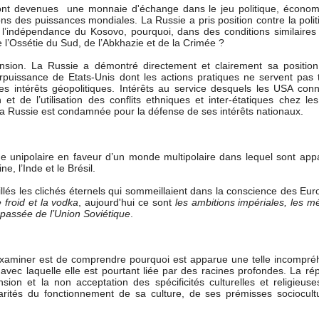
sont devenues une monnaie d'échange dans le jeu politique, économ
ons des puissances mondiales. La Russie a pris position contre la poli
 l’indépendance du Kosovo, pourquoi, dans des conditions similaires
e l’Ossétie du Sud, de l’Abkhazie et de la Crimée ?
nsion. La Russie a démontré directement et clairement sa position
rpuissance de Etats-Unis dont les actions pratiques ne servent pas t
s intérêts géopolitiques. Intérêts au service desquels les USA conn
 et de l’utilisation des conflits ethniques et inter-étatiques chez le
a Russie est condamnée pour la défense de ses intérêts nationaux.
e unipolaire en faveur d’un monde multipolaire dans lequel sont app
 l’Inde et le Brésil.
illés les clichés éternels qui sommeillaient dans la conscience des Eu
le froid et la vodka
, aujourd'hui ce sont
les ambitions impériales, les 
r passée de l’Union Soviétique
.
 examiner est de comprendre pourquoi est apparue une telle incompré
, avec laquelle elle est pourtant liée par des racines profondes. La r
sion et la non acceptation des spécificités culturelles et religieus
rités du fonctionnement de sa culture, de ses prémisses sociocultu