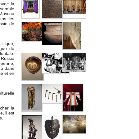
avec la
l semble
 Moscou
ans les
ussie de
itique,
ngue de
dentale.
a Russie
péenne,
ou dans
ie et en
lturelle
cher la
, il est
s.