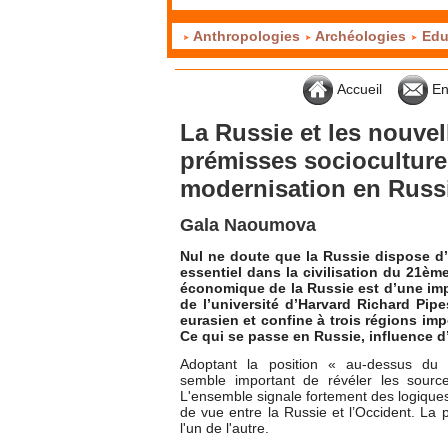
Anthropologies
Archéologies
Edu
Accueil
En
La Russie et les nouvel
prémisses socioculturels
modernisation en Russ
Gala Naoumova
Nul ne doute que la Russie dispose d’
essentiel dans la civilisation du 21ème 
économique de la Russie est d’une im
de l’université d’Harvard Richard Pip
eurasien et confine à trois régions imp
Ce qui se passe en Russie, influence d
Adoptant la position « au-dessus du
semble important de révéler les sourc
L'ensemble signale fortement des logiques
de vue entre la Russie et l’Occident. La 
l'un de l'autre.