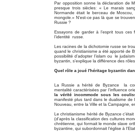
Par opposition sonne la déclaration de 
presque trois siècles: « Le marais san
Normande était le berceau de Moscou,
mongole.» N'est-ce pas là que se trouvent
Russie ?
Essayons de garder à l’esprit tous ces 
l’identité russe.
Les racines de la dichotomie russe se tro
quand le christianisme a été apporté de B
possibilité d’adopter l’islam ou le judaïs
byzantin, s'explique la différence des rôles
Quel rôle a joué l'héritage byzantin dan
La Russie a hérité de Byzance la cons
mentalité caractérisées par l’influence ori
la vérité incommode sous les couliss
manifesté plus tard dans le dualisme de la
Nouveau, entre la Ville et la Campagne, ent
Le christianisme hérité de Byzance c'étai
(d’après la classification des cultures mo
chrétienne, qui formait le monde slave or
byzantine, qui subordonnait l'église à l'Et