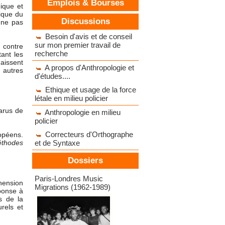
Emplois & Bourses
ique et
tique du
Discussions
 ne pas
Besoin d'avis et de conseil
sur mon premier travail de
 contre
recherche
ant les
aissent
A propos d'Anthropologie et
s autres
d'études....
Ethique et usage de la force
létale en milieu policier
arus de
Anthropologie en milieu
policier
Correcteurs d'Orthographe
ropéens.
méthodes
et de Syntaxe
Dossiers
Dossiers d'expositions
Paris-Londres Music
hension
Migrations (1962-1989)
éponse à
es de la
rels et