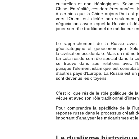
culturelles et non idéologiques. Selon 
Chine. En réalité, ces dernières années, l
à certains que la Chine aujourd'hui est 
vers l'Orient est dictée non seulemen
négociations avec lequel la Russie et déj
jouer son rôle traditionnel de médiateur en
Le rapprochement de la Russie avec l'O
géostratégique et géoéconomique. Selon 
la civilisation occidentale. Mais en même
En cela réside son rôle spécial dans la civ
se trouve dans ses relations avec l
puisque l'élément islamique est consubs
d'autres pays d'Europe. La Russie est un 
sont devenus les citoyens.
C’est ici que réside le rôle politique de l
vécue et avec son rôle traditionnel d’interm
Pour comprendre la spécificité de la Rus
réponse russe dans le processus créatif des
important d'analyser les mécanismes et les 
Le dualisme historique d