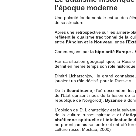
l'époque moderne
Une polarité fondamentale est un des élém
de sa structure...
Après une rétrospective sur les arrière-pl
reflètent le dualisme traditionnel de la c
entre
l’Ancien et le Nouvea
u, entre l’
Exté
Commençons par
la bipolarité Europe -
Par sa situation géographique, la Russie 
définit en même temps son rôle historique 
Dimitri Lichatschjov, le grand connaisseu
jouaient un rôle décisif pour la Russie ».
De la
Scandinavie
, d'où descendent les p
de l'Etat qui sont nées de la fusion de 
république de Novgorod).
Byzance
a donné
L'opinion de D. Lichatschjov est la suivan
de la culture russe: spirituelle
et étatiq
chrétienne spirituelle et intellectuelle
ne purent jamais se fondre et ont été forc
culture russe. Moskau, 2000)