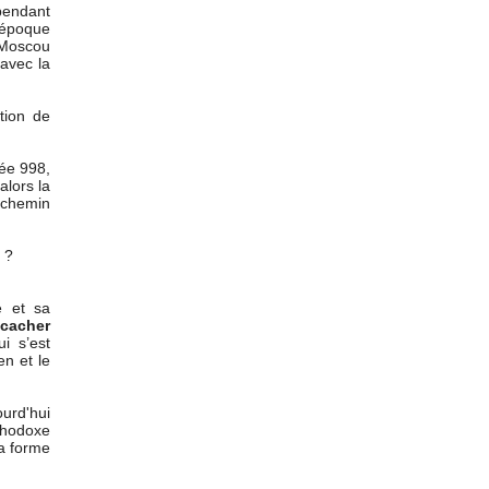
pendant
’époque
 Moscou
 avec la
tion de
née 998,
alors la
e chemin
?
e et sa
 cacher
ui s’est
en et le
ourd'hui
rthodoxe
la forme