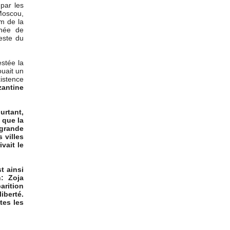
par les
oscou,
om de la
ignée de
este du
estée la
ouait un
istence
zantine
urtant,
 que la
 grande
 villes
vait le
t ainsi
n: Zoja
arition
iberté.
tes les