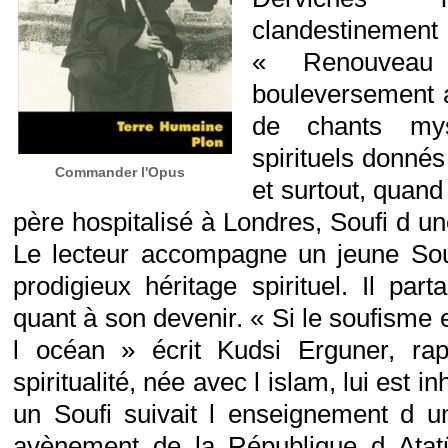
clandestinement 
« Renouvea
bouleversement a
de chants mys
spirituels donnés
Commander l'Opus
et surtout, quand
père hospitalisé à Londres, Soufi d u
Le lecteur accompagne un jeune Sou
prodigieux héritage spirituel. Il par
quant à son devenir. « Si le soufisme e
l océan » écrit Kudsi Erguner, ra
spiritualité, née avec l islam, lui est i
un Soufi suivait l enseignement d u
avènement de la République d Atat