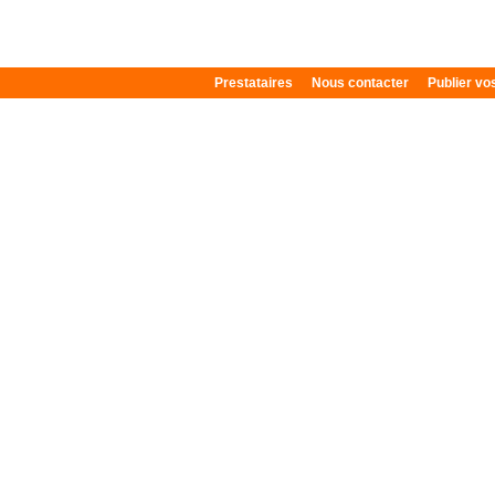
Prestataires
Nous contacter
Publier v
Plan du site