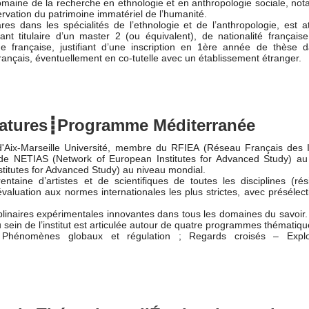
omaine de la recherche en ethnologie et en anthropologie sociale, no
servation du patrimoine immatériel de l’humanité.
 dans les spécialités de l’ethnologie et de l’anthropologie, est at
nt titulaire d’un master 2 (ou équivalent), de nationalité français
gue française, justifiant d’une inscription en 1ère année de thèse 
ançais, éventuellement en co-tutelle avec un établissement étranger.
datures┋Programme Méditerranée
 d'Aix-Marseille Université, membre du RFIEA (Réseau Français des In
 de NETIAS (Network of European Institutes for Advanced Study) au
titutes for Advanced Study) au niveau mondial.
entaine d’artistes et de scientifiques de toutes les disciplines (rés
évaluation aux normes internationales les plus strictes, avec présélec
plinaires expérimentales innovantes dans tous les domaines du savoir
 sein de l’institut est articulée autour de quatre programmes thématique
 Phénomènes globaux et régulation ; Regards croisés – Explo