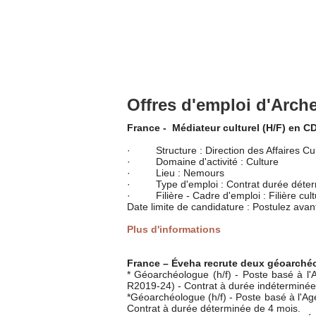
Offres d'emploi d'Arch
France - Médiateur culturel (H/F) en 
· Structure : Direction des Affaires Cul
· Domaine d'activité : Culture
· Lieu : Nemours
· Type d'emploi : Contrat durée déterm
· Filière - Cadre d'emploi : Filière cultu
Date limite de candidature : Postulez avan
Plus d'informations
France – Éveha recrute deux géoarchéol
* Géoarchéologue (h/f) - Poste basé à 
R2019-24) - Contrat à durée indéterminée
*Géoarchéologue (h/f) - Poste basé à l'Ag
Contrat à durée déterminée de 4 mois.