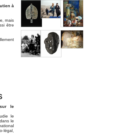
utien à
ie, mais
ssi être
llement
S
sur le
die le
dans le
national
o-légal,