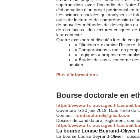
superposition avec l'incendie de Notre-D
d’observation d’un projet patrimonial en tra
Les sciences sociales qui analysent le fai
outils de lecture et de compréhension d’u
de nouvelles méthodes de description du fa
de cas locaux, des lectures critiques de
leur contexte.
Quatre axes seront discutés lors de ces jo
« Filiations » examine l’histoire,
« Comparaisons » met en perspect
« Logiques » propose des analyse
« Études de cas » concerne des d
soutien.
Plus d'informations
Bourse doctorale en et
https://www.arts-ouvrages.fr/accueil/b
Ouverture le 20 juin 2019. Date limite de
Contact :
fondsculturel@gmail.com
Dossier de candidature, règlement, comité
https://www.arts-ouvrages.fr/accueil/b
La bourse Louise Beyrand-Olivier T
La bourse Louise Beyrand-Olivier Toussain