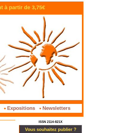
à partir de 3,75€
s
Expositions
Newsletters
ISSN 2114-821X
Vous souhaitez publier ?