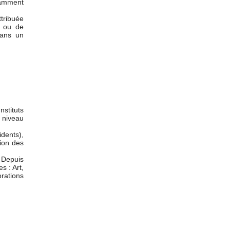
tamment
tribuée
e ou de
dans un
stituts
 niveau
idents),
tion des
. Depuis
s : Art,
rations