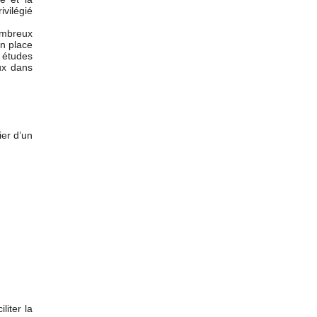
vilégié
nombreux
en place
s études
aux dans
ier d’un
liter la