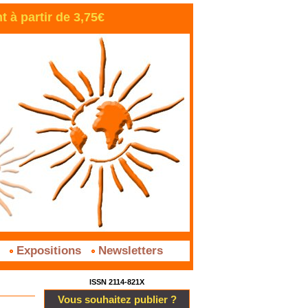
à partir de 3,75€
s
Expositions
Newsletters
ISSN 2114-821X
Vous souhaitez publier ?