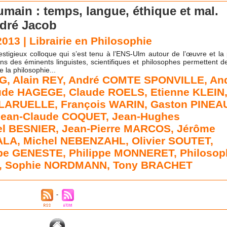
umain : temps, langue, éthique et mal.
ndré Jacob
/2013
|
Librairie en Philosophie
stigieux colloque qui s’est tenu à l’ENS-Ulm autour de l’œuvre et la
ons des éminents linguistes, scientifiques et philosophes permettent 
e la philosophie...
RG
,
Alain REY
,
André COMTE SPONVILLE
,
An
ude HAGEGE
,
Claude ROELS
,
Etienne KLEIN
 LARUELLE
,
François WARIN
,
Gaston PINEA
Jean-Claude COQUET
,
Jean-Hughes
el BESNIER
,
Jean-Pierre MARCOS
,
Jérôme
LALA
,
Michel NEBENZAHL
,
Olivier SOUTET
,
ppe GENESTE
,
Philippe MONNERET
,
Philosop
,
Sophie NORDMANN
,
Tony BRACHET