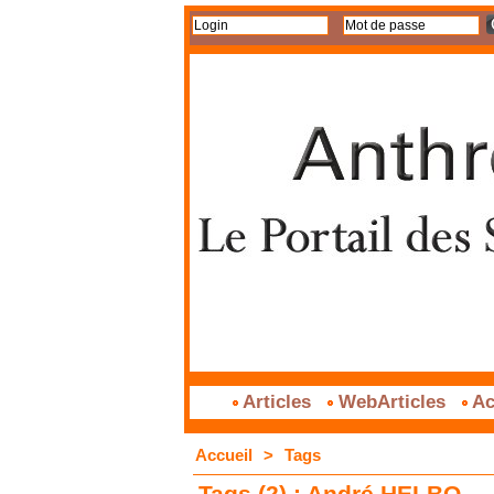
Articles
WebArticles
Ac
Accueil
>
Tags
Tags (2) : André HELBO