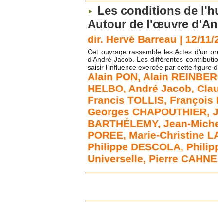
Les conditions de l'h
Autour de l'œuvre d'A
dir. Hervé Barreau | 12/11
Cet ouvrage rassemble les Actes d’un pre
d’André Jacob. Les différentes contributi
saisir l’influence exercée par cette figure d
Alain PON
,
Alain REINBE
HELBO
,
André Jacob
,
Cla
Francis TOLLIS
,
François
Georges CHAPOUTHIER
,
BARTHÉLEMY
,
Jean-Mich
POREE
,
Marie-Christine 
Philippe DESCOLA
,
Phili
Universelle
,
Pierre CAHNE