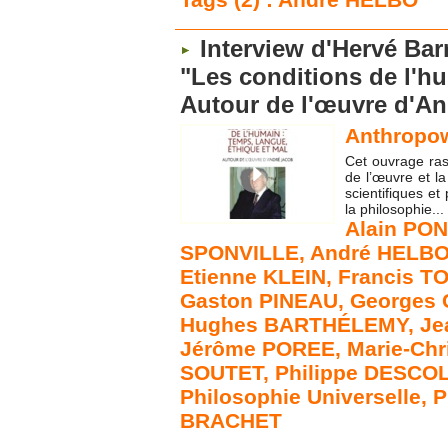
Interview d'Hervé Ba
"Les conditions de l'hu
Autour de l'œuvre d'A
Anthropow
Cet ouvrage ras
de l’œuvre et la
scientifiques et
la philosophie...
Alain PON
SPONVILLE
,
André HELB
Etienne KLEIN
,
Francis T
Gaston PINEAU
,
Georges
Hughes BARTHÉLEMY
,
Je
Jérôme POREE
,
Marie-Chr
SOUTET
,
Philippe DESCO
Philosophie Universelle
,
P
BRACHET