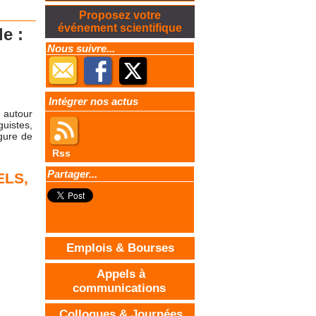
Proposez votre
événement scientifique
e :
Nous suivre...
Intégrer nos actus
m autour
guistes,
igure de
Rss
Partager...
ELS
,
,
Emplois & Bourses
Appels à
communications
Colloques & Journées