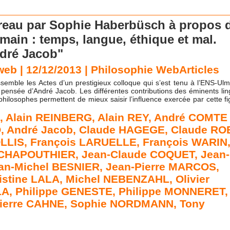
rreau par Sophie Haberbüsch à propos d
main : temps, langue, éthique et mal.
ndré Jacob"
eb | 12/12/2013
|
Philosophie WebArticles
semble les Actes d’un prestigieux colloque qui s’est tenu à l’ENS-Ul
 pensée d’André Jacob. Les différentes contributions des éminents lin
 philosophes permettent de mieux saisir l’influence exercée par cette f
,
Alain REINBERG
,
Alain REY
,
André COMTE
O
,
André Jacob
,
Claude HAGEGE
,
Claude RO
OLLIS
,
François LARUELLE
,
François WARIN
 CHAPOUTHIER
,
Jean-Claude COQUET
,
Jean-
an-Michel BESNIER
,
Jean-Pierre MARCOS
,
istine LALA
,
Michel NEBENZAHL
,
Olivier
LA
,
Philippe GENESTE
,
Philippe MONNERET
,
ierre CAHNE
,
Sophie NORDMANN
,
Tony