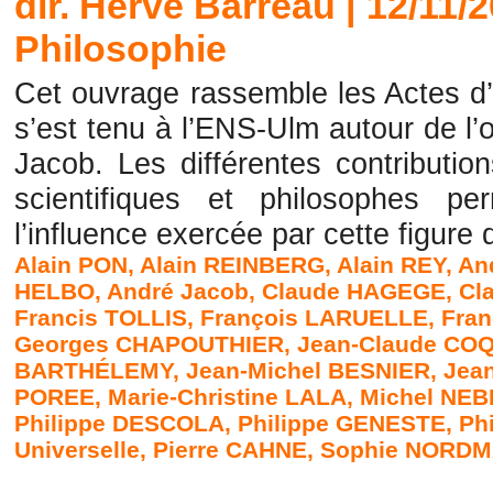
dir. Hervé Barreau | 12/11/
Philosophie
Cet ouvrage rassemble les Actes d’
s’est tenu à l’ENS-Ulm autour de l
Jacob. Les différentes contributio
scientifiques et philosophes pe
l’influence exercée par cette figure 
Alain PON
,
Alain REINBERG
,
Alain REY
,
An
HELBO
,
André Jacob
,
Claude HAGEGE
,
Cl
Francis TOLLIS
,
François LARUELLE
,
Fra
Georges CHAPOUTHIER
,
Jean-Claude CO
BARTHÉLEMY
,
Jean-Michel BESNIER
,
Jea
POREE
,
Marie-Christine LALA
,
Michel NE
Philippe DESCOLA
,
Philippe GENESTE
,
Ph
Universelle
,
Pierre CAHNE
,
Sophie NORD