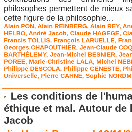
philosophes permettent de mieux sai
cette figure de la philosophie...
Alain PON
,
Alain REINBERG
,
Alain REY
,
An
HELBO
,
André Jacob
,
Claude HAGEGE
,
Cl
Francis TOLLIS
,
François LARUELLE
,
Fra
Georges CHAPOUTHIER
,
Jean-Claude CO
BARTHÉLEMY
,
Jean-Michel BESNIER
,
Jea
POREE
,
Marie-Christine LALA
,
Michel NE
Philippe DESCOLA
,
Philippe GENESTE
,
Ph
Universelle
,
Pierre CAHNE
,
Sophie NORD
Les conditions de l'huma
éthique et mal. Autour de
Jacob