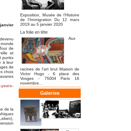
Exposition, Musée de l'Histoire
de l'Immigration Du 12 mars
2019 au 5 janvier 2020
janvier
La folie en tête
Aux
 devenu
u monde
 Tour de
elle et
et punks
 à leur
mages de
racines de l'art brut Maison de
es choix
Victor Hugo - 6 place des
aravanes
Vosges - 75004 Paris 16
novembre...
-years-
Galeries
me de la
aphiques
 Leben),
mension