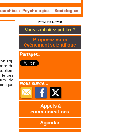
osophies
Psychologies
Sociologies
ISSN 2114-821X
Vous souhaitez publier ?
Proposez votre
événement scientifique
Partager...
enburg
,
adre du
publient
 le très
bum de
Nous suivre...
critique
Appels à
communications
Agendas