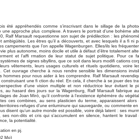
rfois été appréhendés comme s’inscrivant dans le sillage de la photo
le une approche plus complexe. A travers le portrait d’une bohème alt
, Ralf Marsault requestionne son sujet de prédilection : les phénom
 ambigüités. Les êtres qu’il a découverts, et avec lesquels il a fi ni p
es campements que l’on appelle Wagenburgen. Elles/ils les fréquenten
vie plus autonome, moins docile et utile à défaut d’être totalement alte
nt et l’affi rmation de leur statut de sujet politique. Pour ce fai
stèmes de signes sibyllins, que ce soit dans leurs modifi cations cor
urs vêtements, leurs usages culturels et rituels quotidiens, voire le
vie. Cet ouvrage cherche à nous rendre sensible les dimensions invis
es hommes pour nous aider à les comprendre. Ralf Marsault revendiqu
construisant une fi ction du réel. En cela, il cherche à se jouer des tr
 perspective d’une vision multiple et non réductrice leur évitant le 
anés, au hasard des jours sur la Wagenburg, Ralf Marsault fabrique a
lages de Joan Miró, qu’il confronte à l’existence éphémère du végéta
outes ces combines, au sens plasticien du terme, apparaissent alor
s territoires-refuges d’une enluminure qui sauvegarde, ou commente e
us disent qu’un autre monde est possible, voire déjà latent : ses mur
, ses non-dits et cris qui s’accumulent en silence, hantent le travail
nce, la potentialité.
ation en pj.
02 Mo)