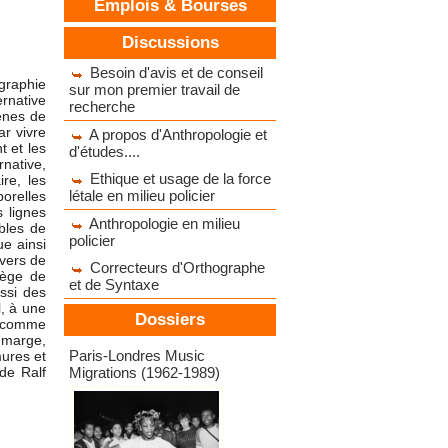
Emplois & Bourses
Discussions
Besoin d'avis et de conseil
graphie
sur mon premier travail de
ernative
recherche
ènes de
ar vivre
A propos d'Anthropologie et
t et les
d'études....
rnative,
Ethique et usage de la force
re, les
létale en milieu policier
porelles
s lignes
Anthropologie en milieu
ibles de
policier
e ainsi
avers de
Correcteurs d'Orthographe
piège de
et de Syntaxe
ussi des
l, à une
Dossiers
s comme
n marge,
Dossiers d'expositions
Paris-Londres Music
mures et
 de Ralf
Migrations (1962-1989)