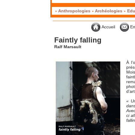
Anthropologies
Archéologies
Edu
Accueil
En
Faintly falling
Ralf Marsault
À l’
prés
Mois
fain
rem
phot
d’art
« Un
dans
Avec
ci a
falli