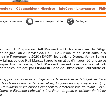
cations
Géographies
Histoires
InfoCom
Littératures
Phil
voyer à un ami
Version imprimable
Partager
occasion de l’exposition
Ralf Marsault – Berlin Years on the Wag
entée jusqu’au 24 janvier 2021 au FHXB Museum de Berlin dans le c
 de la Photographie 2020 (EMOP), les éditions Distanz Verlag Berlin 
tly falling, ce que Ralf Marsault appelle un atlas d’images. 30 ans après
arqué Fin de siècle,
Ralf Marsault
revient avec ce nouvel al
ographies, préfacé par
Élisabeth Lebovici
, historienne, journaliste et 
.
 rapport sans cesse ambigu entre le trouvé et le fabriqué se tisse
 les choses comme dans les êtres, toujours en (re)composition. (…)
 Ralf Marsault, les choses exposent leur matérialisme troublant. Celui-
ffleure. » Élisabeth Lebovici, « Les fleurs de peau », préface de faintly
ng