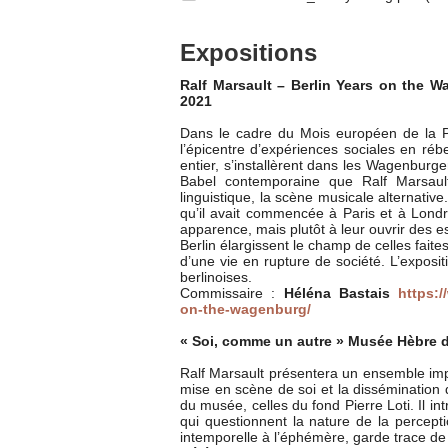
Expositions
Ralf Marsault – Berlin Years on the 
2021
Dans le cadre du Mois européen de la 
l’épicentre d’expériences sociales en ré
entier, s’installèrent dans les Wagenburg
Babel contemporaine que Ralf Marsault 
linguistique, la scène musicale alternative
qu’il avait commencée à Paris et à Londr
apparence, mais plutôt à leur ouvrir des 
Berlin élargissent le champ de celles faite
d’une vie en rupture de société. L’exposi
berlinoises.
Commissaire :
Héléna Bastais
https:/
on-the-wagenburg/
« Soi, comme un autre » Musée Hèbre d
Ralf Marsault présentera un ensemble impo
mise en scène de soi et la dissémination d
du musée, celles du fond Pierre Loti. Il i
qui questionnent la nature de la percept
intemporelle à l’éphémère, garde trace de c