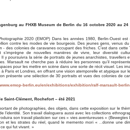
Wagenburg au FHXB Museum de Berlin du 16 octobre 2020 au 24 
Photographie 2020 (EMOP) Dans les années 1980, Berlin-Ouest est
bellion contre les modes de vie bourgeois. Des jeunes gens, venus d
en - des colonies de caravanes occupant des friches. C’est dans cette
s’imprègne de nouvelles manières de vivre, leur diversité cultur
. Il y poursuivra la série de portraits de jeunes anarchistes, travellers 
es. Marsault ne cherche pas à réduire les personnes qu’il représente
espaces pour les mettre en scène dans une sorte de récit visuel. Les i
s à Paris et Londres, en offrant une vision atemporelle et atypique sur l
tion présente une sélection de 30 portraits et vues des colonies de c
/www.emop-berlin.eu/en/exhibitions/exhibition/ralf-marsault-berlin
e Saint-Clément, Rochefort – été 2021
rtant de photographies, des objets, dans cette exposition sur le thè
e l’identité. Son travail dialoguera aussi avec les collections ethnogr
ntroduira son travail plasticien sur ces « vies aventureuses » (Bewegtes
ion et les strates du réel, quand le memento mori « ...donne une di
e qui fut vivant. »