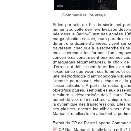
Commander l'ouvrage
Si les portraits de Fin de siècle ont pa
humaniste, cette dernière livraison dévoi
née dans le Berlin-Ouest des années 1980
marginalisation sociale, leurs paradoxes et
durant une dizaine d’années, vivent sur c
traversent, chacun.e à la recherche d’une 
mais cherchant les formes d’un empowerme
concerné.es construisent eux-mêmes ces sy
(marquages tégumentaires), le choix de le
d’erres qui défi nissent leurs lieux de 
l’expérience que vivent ces femmes et c
une méthodologie d’anthropologie visuelle 
l’identité pour ouvrir, chez chacun.e, la
l’essentialisation. À partir de restes gl
objets/sculptures, semblables aux assemb
« culture » désacralisée des fl eurs. T
autant de voix off d’un chœur antique, le
la dynamique des transgressions. Elles no
ses plaintes, encore inaudibles peut-être
Marsault, et elles/ils en attestent la pertine
Extrait du CP de Pierre Laporte Communic
CP Ralf Marsault_faintly falling.pdf
(1.