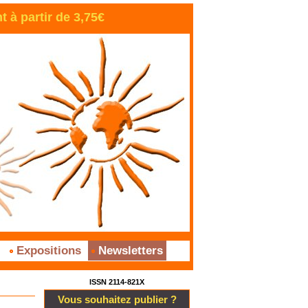
à partir de 3,75€
s
Expositions
Newsletters
ISSN 2114-821X
Vous souhaitez publier ?