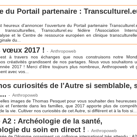
 du Portail partenaire : Transculturel.
 heureux d'annoncer l'ouverture du Portail partenaire Transculturel.
transculturelles, Transculturel.eu fédère l'Association Interna
lyse et le Centre de ressource européen en clinique transculturelle
ginale du...
s vœux 2017 !
-
Anthropoweb
'est à travers nos échanges que nous construisons notre Mon
nos créativités grandissent de nos partages. Nous vous souhaitons u
année 2017 ! Merci d'être toujours plus nombreux, Anthropoweb vit 
ent avec vos...
nos curiosités de l'Autre si semblable, s
...
-
Anthropoweb
elles images de Thomas Pesquet pour vous souhaiter des heureuses 
aix et l'entente dans les familles, que 2017 apporte plus de compréh
e la vie. Cultiver nos curiosités de cet Autre, si différent et à la fois si...
 A2 : Archéologie de la santé,
logie du soin en direct !
-
Anthropoweb
usée de l'Homme organisent un colloque international très attendu : A