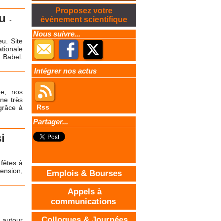
Proposez votre
eu
événement scientifique
-
Nous suivre...
eu. Site
tionale
 Babel.
Intégrer nos actus
de, nos
ne très
Rss
grâce à
Partager...
i
fêtes à
ension,
Emplois & Bourses
Appels à
communications
Colloques & Journées
2 autour