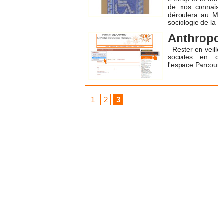
de nos connais
déroulera au Mu
sociologie de la 
Anthropo
Rester en veill
sociales en c
l'espace Parcour
1
2
3