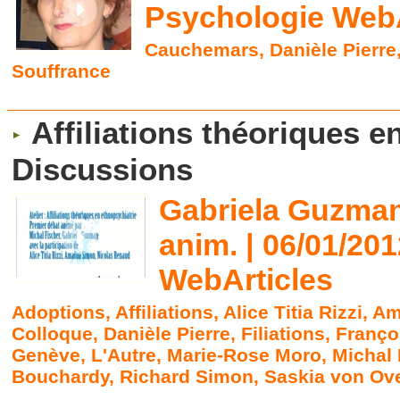
Psychologie WebA
Cauchemars
,
Danièle Pierre
Souffrance
Affiliations théoriques e
Discussions
Gabriela Guzman
anim. | 06/01/20
WebArticles
Adoptions
,
Affiliations
,
Alice Titia Rizzi
,
Am
Colloque
,
Danièle Pierre
,
Filiations
,
Franço
Genève
,
L'Autre
,
Marie-Rose Moro
,
Michal 
Bouchardy
,
Richard Simon
,
Saskia von Ov