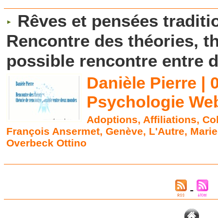
Rêves et pensées traditio
Rencontre des théories, t
possible rencontre entre
Danièle Pierre | 
Psychologie Web
Adoptions
,
Affiliations
,
Co
François Ansermet
,
Genève
,
L'Autre
,
Mari
Overbeck Ottino