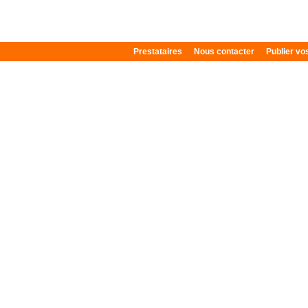
Prestataires
Nous contacter
Publier v
Plan du site