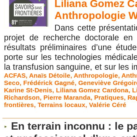
Liliana Gomez C
Anthropologie W
Dans cette présentati
projet de recherche doctorale en 
résultats préliminaires d’une étud
porte sur les technologies médical
la transfusion sanguine, et sur les i
ACFAS
,
Anaïs Détoile
,
Anthropologie
,
Anth
Seco
,
Frédérick Gagné
,
Geneviève Grégoir
Karine St-Denis
,
Liliana Gomez Cardona
,
L
Richardson
,
Pierre Maranda
,
Pratiques
,
Ra
frontières
,
Terrains locaux
,
Valérie Céré
En terrain inconnu : le 