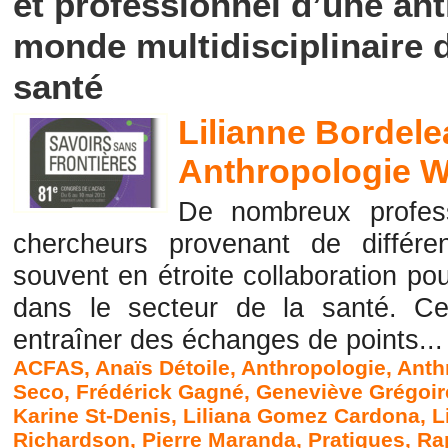
et professionnel d’une an
monde multidisciplinaire 
santé
Lilianne Bordele
Anthropologie W
De nombreux profes
chercheurs provenant de différent
souvent en étroite collaboration po
dans le secteur de la santé. Cett
entraîner des échanges de points...
ACFAS
,
Anaïs Détoile
,
Anthropologie
,
Anth
Seco
,
Frédérick Gagné
,
Geneviève Grégoir
Karine St-Denis
,
Liliana Gomez Cardona
,
L
Richardson
,
Pierre Maranda
,
Pratiques
,
Ra