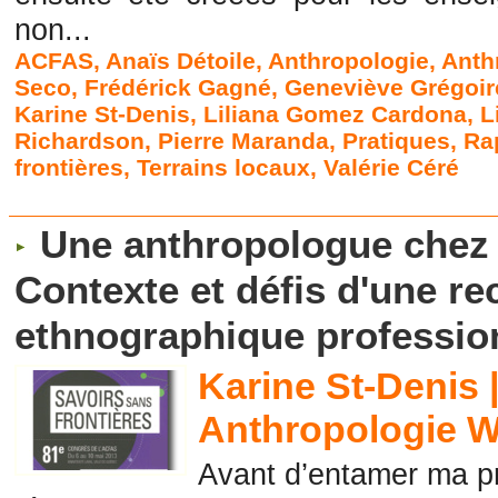
non...
ACFAS
,
Anaïs Détoile
,
Anthropologie
,
Anth
Seco
,
Frédérick Gagné
,
Geneviève Grégoir
Karine St-Denis
,
Liliana Gomez Cardona
,
L
Richardson
,
Pierre Maranda
,
Pratiques
,
Ra
frontières
,
Terrains locaux
,
Valérie Céré
Une anthropologue chez 
Contexte et défis d'une r
ethnographique profession
Karine St-Denis 
Anthropologie W
Avant d’entamer ma pr