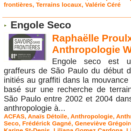
frontières
,
Terrains locaux
,
Valérie Céré
Engole Seco
Raphaëlle Proulx
Anthropologie W
Engole seco est u
graffeurs de São Paulo du début 
initiés au graffiti dans la mouvance 
basé sur une recherche de terrai
São Paulo entre 2002 et 2004 dans
anthropologie à...
ACFAS
,
Anaïs Détoile
,
Anthropologie
,
Anth
Seco
,
Frédérick Gagné
,
Geneviève Grégoir
Karine St-Denis
,
Liliana Gomez Cardona
,
L