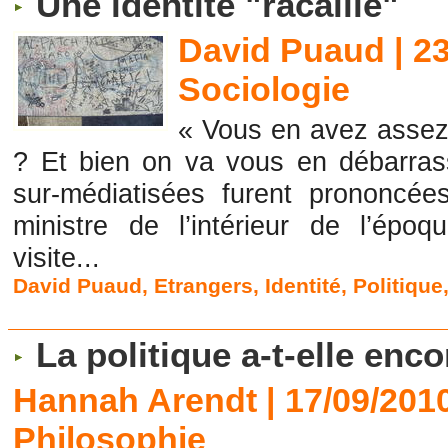
Une identité "racaille"
David Puaud | 2
Sociologie
« Vous en avez assez 
? Et bien on va vous en débarra
sur-médiatisées furent prononcé
ministre de l’intérieur de l’époq
visite...
David Puaud
,
Etrangers
,
Identité
,
Politique
La politique a-t-elle enc
Hannah Arendt | 17/09/201
Philosophie