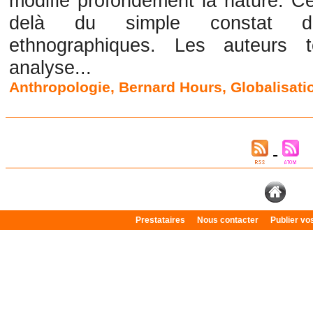
modifie profondément la nature. Ce
delà du simple constat de
ethnographiques. Les auteurs 
analyse...
Anthropologie
,
Bernard Hours
,
Globalisati
Prestataires
Nous contacter
Publier v
Plan