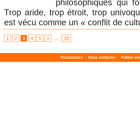
philosophiques qui fo
Trop aride, trop étroit, trop univoq
est vécu comme un « conflit de cultu
1
2
3
4
5
»
...
18
Prestataires
Nous contacter
Publier v
Plan du site