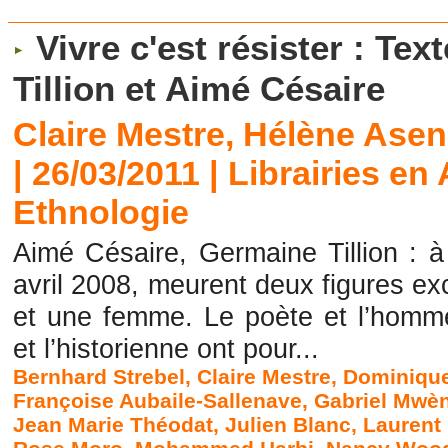
Vivre c'est résister : Te
Tillion et Aimé Césaire
Claire Mestre, Hélène Ase
| 26/03/2011
|
Librairies en
Ethnologie
Aimé Césaire, Germaine Tillion : à 
avril 2008, meurent deux figures ex
et une femme. Le poète et l’homme 
et l’historienne ont pour...
Bernhard Strebel
,
Claire Mestre
,
Dominiqu
Françoise Aubaile-Sallenave
,
Gabriel Mwè
Jean Marie Théodat
,
Julien Blanc
,
Laurent