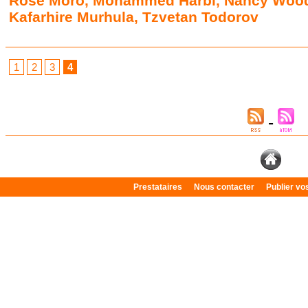
Rose Moro
,
Mohammed Harbi
,
Nancy Woo
Kafarhire Murhula
,
Tzvetan Todorov
1
2
3
4
Prestataires
Nous contacter
Publier v
Plan