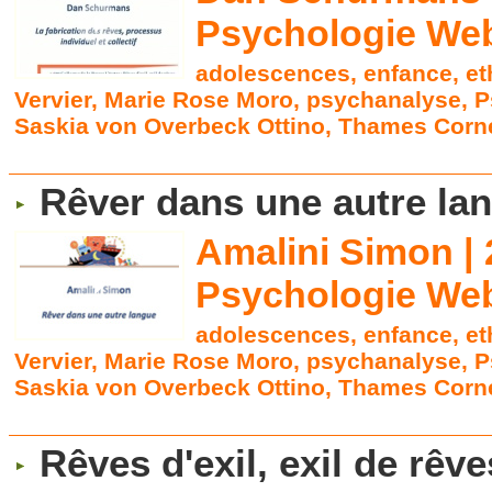
Psychologie Web
adolescences
,
enfance
,
et
Vervier
,
Marie Rose Moro
,
psychanalyse
,
P
Saskia von Overbeck Ottino
,
Thames Corne
Rêver dans une autre la
Amalini Simon | 
Psychologie Web
adolescences
,
enfance
,
et
Vervier
,
Marie Rose Moro
,
psychanalyse
,
P
Saskia von Overbeck Ottino
,
Thames Corne
Rêves d'exil, exil de rêv