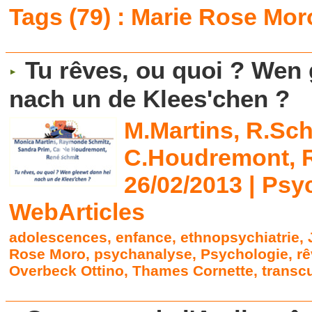
Tags (79) : Marie Rose Mor
Tu rêves, ou quoi ? Wen 
nach un de Klees'chen ?
M.Martins, R.Sch
C.Houdremont, R
26/02/2013
|
Psy
WebArticles
adolescences
,
enfance
,
ethnopsychiatrie
,
Rose Moro
,
psychanalyse
,
Psychologie
,
r
Overbeck Ottino
,
Thames Cornette
,
transcu