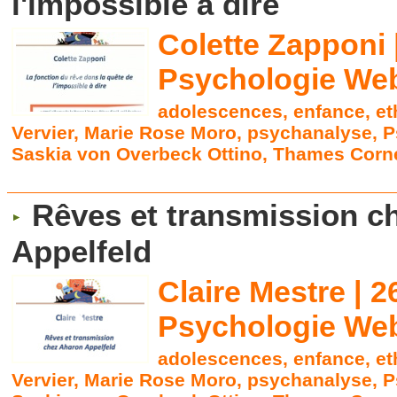
l'impossible à dire
Colette Zapponi 
Psychologie Web
adolescences
,
enfance
,
et
Vervier
,
Marie Rose Moro
,
psychanalyse
,
P
Saskia von Overbeck Ottino
,
Thames Corne
Rêves et transmission c
Appelfeld
Claire Mestre | 2
Psychologie Web
adolescences
,
enfance
,
et
Vervier
,
Marie Rose Moro
,
psychanalyse
,
P