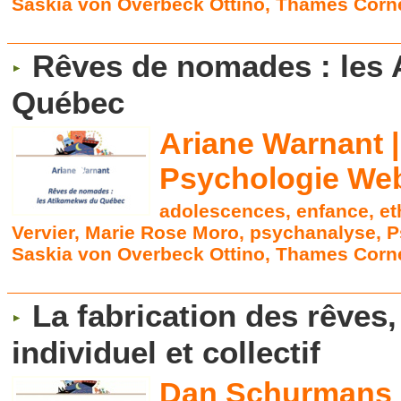
Saskia von Overbeck Ottino
,
Thames Corne
Rêves de nomades : les
Québec
Ariane Warnant |
Psychologie Web
adolescences
,
enfance
,
et
Vervier
,
Marie Rose Moro
,
psychanalyse
,
P
Saskia von Overbeck Ottino
,
Thames Corne
La fabrication des rêves
individuel et collectif
Dan Schurmans |