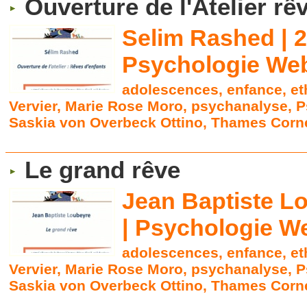
Ouverture de l'Atelier rê
Selim Rashed | 2
Psychologie Web
adolescences
,
enfance
,
et
Vervier
,
Marie Rose Moro
,
psychanalyse
,
P
Saskia von Overbeck Ottino
,
Thames Corne
Le grand rêve
Jean Baptiste Lo
|
Psychologie We
adolescences
,
enfance
,
et
Vervier
,
Marie Rose Moro
,
psychanalyse
,
P
Saskia von Overbeck Ottino
,
Thames Corne