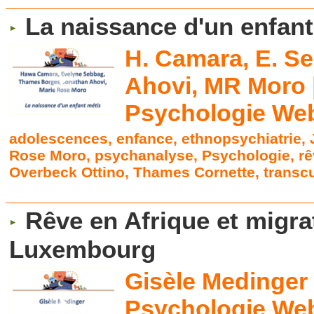
La naissance d'un enfant
H. Camara, E. Se
Ahovi, MR Moro 
Psychologie Web
adolescences
,
enfance
,
ethnopsychiatrie
,
Rose Moro
,
psychanalyse
,
Psychologie
,
r
Overbeck Ottino
,
Thames Cornette
,
transcu
Rêve en Afrique et migra
Luxembourg
Gisèle Medinger 
Psychologie Web