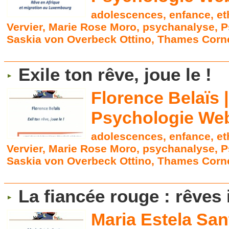
adolescences
,
enfance
,
et
Vervier
,
Marie Rose Moro
,
psychanalyse
,
P
Saskia von Overbeck Ottino
,
Thames Corne
Exile ton rêve, joue le !
Florence Belaïs 
Psychologie Web
adolescences
,
enfance
,
et
Vervier
,
Marie Rose Moro
,
psychanalyse
,
P
Saskia von Overbeck Ottino
,
Thames Corne
La fiancée rouge : rêves 
Maria Estela San