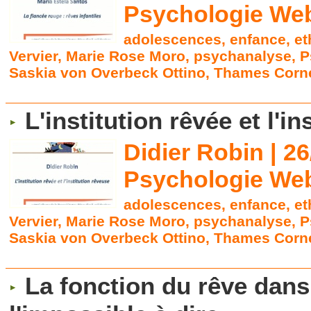
Psychologie Web
adolescences
,
enfance
,
et
Vervier
,
Marie Rose Moro
,
psychanalyse
,
P
Saskia von Overbeck Ottino
,
Thames Corne
L'institution rêvée et l'i
Didier Robin | 2
Psychologie Web
adolescences
,
enfance
,
et
Vervier
,
Marie Rose Moro
,
psychanalyse
,
P
Saskia von Overbeck Ottino
,
Thames Corne
La fonction du rêve dans