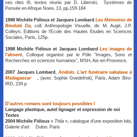
ses rites III, textes réunis par D. Liberski, Systèmes de
Pensée en Afrique Noire, 13, pp.159-184
1998 Michèle Fiéloux et Jacques Lombard
Les Mémoires de
Binduté Da
, coll. Anthropologie Visuelle, dir. M. Augé, J.P.
Colleyn, Editions de l’Ecole des Hautes Etudes en Sciences
Sociales, Paris, 125p.
1998 Michèle Fiéloux et Jacques Lombard
Les images de
l'absent
, Colloque organisé par le Pôle "Images, Sons et
Recherches en sciences humaines", MSH, Aix-en-Provence,
2007 Jacques Lombard
,
Andolo. L’art funéraire sakalava à
Madagascar
, (avec Sophie Goedefroit), Paris, Adam Biro-
IRD, 239 p
D
'autres romans sont toujours possibles !
Langage plastique, autel lignager et expression de soi
​Textes
2004 Michèle Fiéloux
«
Thila
», catalogue d’une exposition lobi,
Galerie d’art Dulon. Paris