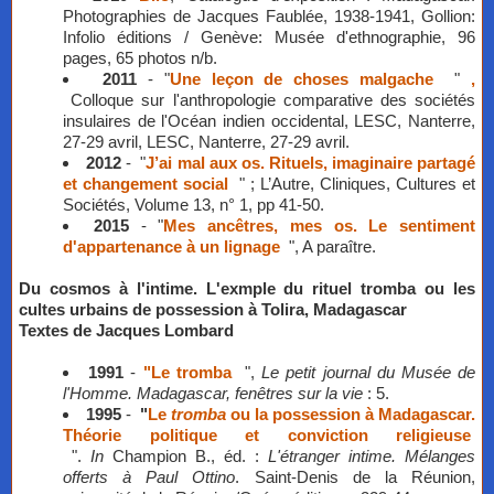
Photographies de Jacques Faublée, 1938-1941, Gollion:
Infolio éditions / Genève: Musée d'ethnographie, 96
pages, 65 photos n/b.
2011
- "
Une leçon de choses malgache
"
,
Colloque sur l'anthropologie comparative des sociétés
insulaires de l'Océan indien occidental, LESC, Nanterre,
27-29 avril, LESC, Nanterre, 27-29 avril.
2012
-
"
J’ai mal aux os. Rituels, imaginaire partagé
et changement social
" ; L’Autre, Cliniques, Cultures et
Sociétés, Volume 13, n° 1, pp 41-50.
2015
- "
Mes ancêtres, mes os. Le sentiment
d'appartenance à un lignage
", A paraître.
Du cosmos à l'intime. L'exmple du rituel tromba ou les
cultes urbains de possession à Tolira, Madagascar
​Textes de Jacques Lombard
1991
-
"Le tromba
",
Le petit journal du Musée de
l'Homme. Madagascar, fenêtres sur la vie
: 5.
1995
-
"
Le
tromba
ou la possession à Madagascar.
Théorie politique et conviction religieuse
".
In
Champion B., éd. :
L'étranger intime. Mélanges
offerts à Paul Ottino
. Saint-Denis de la Réunion,