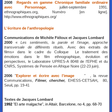
2008
Regards en gamme Chronique familiale ordinaire
avec Personnage
, juillet-septembre 1991.
ethnographiques.org, Numéro [en ligne].
http://www.ethnographiques.org/
L'écriture de l'anthropologie
​Communications de Michèle Fiéloux et Jacques Lombard
2000
«
Les sentiments, la parole et l’image, approche
transversale de différents rituels.
Avec des extraits de
films
»
dans le cadre du Colloque Le traitement des
émotions dans le film ethnographique, évolution et
perspective
s,
le Laboratoire UPRES-A 8048 de l’EPHE et du
CNRS, Systèmes de Pensée en Afrique Noire (22-23 juin).
2006
"
Explorer et écrire avec l’image
"
, la revue
Communications,
Filmer, chercher,
EHESS-CETSAH
,
80,
Seuil
,
pp. 19-41
Textes de Jacques Lombard
1992
"El arte malgache", in Altaïr, Barcelone, no 4, pp. 68-70