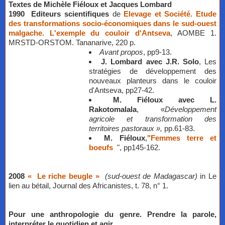
​Textes de Michèle Fiéloux et Jacques Lombard
1990
Editeurs scientifiques
de
Elevage et Société. Etude
des transformations socio-économiques dans le sud-ouest
malgache. L'exemple du couloir d'Antseva
, AOMBE 1.
MRSTD-ORSTOM. Tananarive, 220 p.
Avant propos
, pp9-13.
J. Lombard avec J.R. Solo
, Les
stratégies de développement des
nouveaux planteurs dans le couloir
d'Antseva, pp27-42.
M. Fiéloux avec L.
Rakotomalala
, «
Développement
agricole et transformation des
territoires pastoraux »,
pp.61-83.
M. Fiéloux
,
"Femmes terre et
boeufs
", pp145-162.
2008
«
Le riche beugle »
(sud-ouest de Madagascar)
in Le
lien au bétail, Journal des Africanistes, t. 78, n° 1.
Pour une anthropologie du genre. Prendre la parole,
interpréter le quotidien et agir.