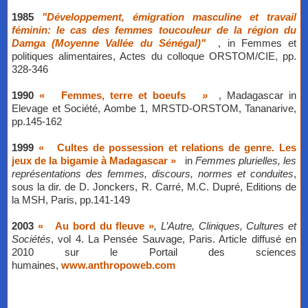
1985
"Développement, émigration masculine et travail
féminin: le cas des femmes toucouleur de la région du
Damga (Moyenne Vallée du Sénégal)"
, in Femmes et
politiques alimentaires, Actes du colloque ORSTOM/CIE, pp.
328-346
1990
«
Femmes, terre et boeufs
»
, Madagascar in
Elevage et Société, Aombe 1, MRSTD-ORSTOM, Tananarive,
pp.145-162
1999
«
Cultes de possession et relations de genre. Les
jeux de la bigamie à Madagascar »
in
Femmes plurielles, les
représentations des femmes, discours, normes et conduites
,
sous la dir. de D. Jonckers, R. Carré, M.C. Dupré, Editions de
la MSH, Paris, pp.141-149
2003
«
Au bord du fleuve »
, L’Autre, Cliniques, Cultures et
Sociétés
, vol 4. La Pensée Sauvage, Paris. Article diffusé en
2010 sur le Portail des sciences
humaines,
www.anthropoweb.com