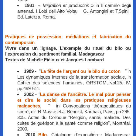
1981 «
Migration et production »
in Il camino degli
antenati. I Lobi dell Alto Volta, G. Antongini et T.Spini,
Ed. Laterza, Roma.
Pratiques de possession, médiations et fabrication du
contemporain
Vivre dans un lignage. L'exemple du rituel du bilo ou
l'expression du sentiment familial. Madagascar
​Textes de Michèle Fiéloux et Jacques Lombard
1989
-
"
La fête de l'argent ou le bilo du coton
"
in
Les dynamiques internes de la transformation sociale, in
Cahier des sciences humaines, ORSTOM, vol.25, IV,
pp.499-511.
2002
- "
La danse de l’ancêtre. Le mal pour penser
et dire le social dans les pratiques religieuses
malgaches.
"
in Convocations thérapeutiques du
sacré
,
dir. R Massé et J. Benoist, Karthala, Paris, pp 295-
305. Actes du Colloque "Religion, santé, maladie. Des
cultes de guérison à la santé comme religion", Montréal,
2000.
2010
Bilo
, Catalogue d'exposition : Madagascar.