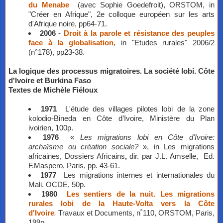
du Menabe
(avec Sophie Goedefroit), ORSTOM, in
"Créer en Afrique", 2e colloque européen sur les arts
d'Afrique noire, pp64-71.
2006
-
Droit à la parole et résistance des peuples
face à la globalisation
, in "Etudes rurales" 2006/2
(n°178), pp23-38.
La logique des processus migratoires. La société lobi. Côte
d'Ivoire et Burkina Faso
Textes de Michèle Fiéloux
1971
L'étude des villages pilotes lobi de la zone
kolodio-Bineda en Côte d’Ivoire, Ministère du Plan
ivoirien, 100p.
1976
«
Les migrations lobi en Côte d'Ivoire:
archaïsme ou création sociale?
», in Les migrations
africaines, Dossiers Africains
,
dir. par J.L. Amselle, Ed.
F.Maspero, Paris, pp. 43-61.
1977
Les migrations internes et internationales du
Mali. OCDE, 50p.
1980
Les sentiers de la nuit. Les migrations
rurales lobi de la Haute-Volta vers la Côte
d'Ivoire
.
Travaux et Documents, n˚110, ORSTOM, Paris,
199p.