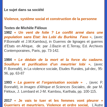
Le sujet dans sa société
Violence, système social et construction de la personne
​Textes de Michèle Fiéloux
1982
«
Un vent de folie ? Le conflit armé dans une
population sans Etat: les Lobi du Burkina Faso
»
,
(avec
P.Bonnafé et J.M.Kambou),
in Guerres de lignages et guerres
d'Etats en Afrique, dir. par J.Bazin et E.Terray, Ed. Archives
Contemporaines, Paris, pp. 73-142.
1984
«
Le dédain de la mort et la force du cadavre.
Souillure et purification d'un meurtrier lobi
»
,
(avec
P. Bonnafé),
in La violence sociale, Etudes Rurales
,
juil-dec, 95-
96, pp. 63-87
1993
«
La guerre et l'organisation sociale
»
,
(avec P.
Bonnafé),
in
Images d'Afrique et Sciences Sociales,
dir. par M.
Fiéloux, J. Lombard et J-M. Kambou, Karthala, pp. 100-115.
2017
« Je vais te tuer et les femmes vont pleurer »
Guerriers et meurtriers. Violence et ordre social,
L'Autre