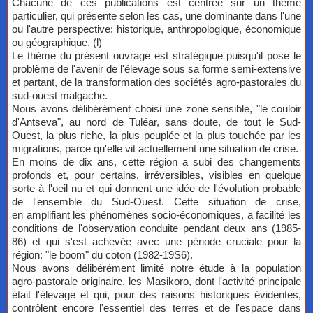
Chacune de ces publications est centrée sur un thème
particulier, qui présente selon les cas, une dominante dans l'une
ou l'autre perspective: historique, anthropologique, économique
ou géographique. (l)
Le thème du présent ouvrage est stratégique puisqu'il pose le
problème de l'avenir de l'élevage sous sa forme semi-extensive
et partant, de la transformation des sociétés agro-pastorales du
sud-ouest malgache.
Nous avons délibérément choisi une zone sensible, "le couloir
d'Antseva", au nord de Tuléar, sans doute, de tout le Sud-
Ouest, la plus riche, la plus peuplée et la plus touchée par les
migrations, parce qu'elle vit actuellement une situation de crise.
En moins de dix ans, cette région a subi des changements
profonds et, pour certains, irréversibles, visibles en quelque
sorte à l'oeil nu et qui donnent une idée de l'évolution probable
de l'ensemble du Sud-Ouest. Cette situation de crise,
en amplifiant les phénomènes socio-économiques, a facilité les
conditions de l'observation conduite pendant deux ans (1985-
86) et qui s'est achevée avec une période cruciale pour la
région: "le boom" du coton (1982-19S6).
Nous avons délibérément limité notre étude à la population
agro-pastorale originaire, les Masikoro, dont l'activité principale
était l'élevage et qui, pour des raisons historiques évidentes,
contrôlent encore l'essentiel des terres et de l'espace dans