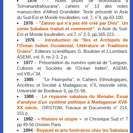
1976
- "Notes prises de Morondava à
Tsimanandrafouzana", cahiers n˚ 13 des notes
manuscrites d'Alfred Grandidier. Texte présenté in Asie
du Sud-Est et Monde Insulindien, vol. 7, n˚4, pp.63-100.
1976
-
"Zatovo qui n'a pas été créé par Dieu". Un
conte Sakalava traduit et commenté"
in Asie du Sud-
Est et Monde Insulindien, vol.7, n˚ 2-3, pp.165-223.
1976
-
Introduction de "Iles et Archipels de
l'Océan Indien Occidental, Littérature et Traditions
Orales"
. Editeurs scientifiques G. Boulinier et J.Lombard.
ASEMI, vol. II, no 2-3, 2 p.
1977
- Présentation du numéro spécial de "Langues,
Cultures et Sociétés de l'Océan Indien", ASEMI,
vol.VIII,n˚34.
1985
- "Le Fitampoha", in Cahiers Ethnologiques,
Ancêtres et Société à Madagascar, n˚6, nouvelle série,
Université de Bordeaux II, pp.51-56.
1988
-
Le royaume sakalava du Menabe. Essai
d’analyse d’un système politique à Madagascar XVII-
XX siècle
, ORSTOM, Travaux et Documents n° 214,
151 p
1992
-
« Histoire et utopie »
in Chronique Sud n° 7
pp 49-56 Orstom Paris
1994
-
Royauté et arts funéraires chez les Sakalava