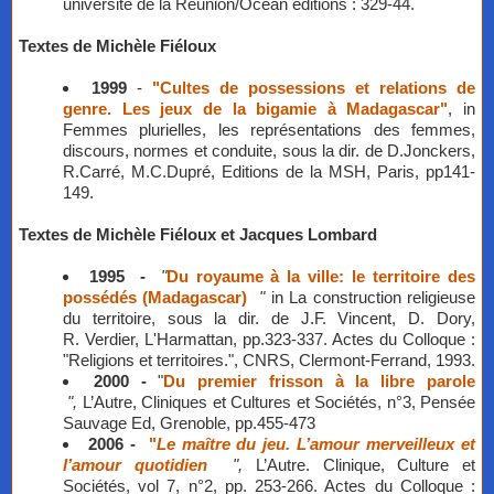
université de la Réunion/Océan éditions : 329-44.
​Textes de Michèle Fiéloux
1999
-
"Cultes de possessions et relations de
genre. Les jeux de la bigamie à Madagascar"
, in
Femmes plurielles, les représentations des femmes,
discours, normes et conduite, sous la dir. de D.Jonckers,
R.Carré, M.C.Dupré, Editions de la MSH, Paris, pp141-
149.
Textes de Michèle Fiéloux et Jacques Lombard
1995 -
"
Du royaume à la ville: le territoire des
possédés (Madagascar)
"
in La construction religieuse
du territoire, sous la dir. de J.F. Vincent, D. Dory,
R. Verdier, L'Harmattan, pp.323-337. Actes du Colloque :
"Religions et territoires.", CNRS, Clermont-Ferrand, 1993.
2000 -
"
Du premier frisson à la libre parole
",
L’Autre, Cliniques et Cultures et Sociétés, n°3, Pensée
Sauvage Ed, Grenoble, pp.455-473
2006 -
"
Le maître du jeu. L’amour merveilleux et
l’amour quotidien
",
L’Autre. Clinique, Culture et
Sociétés, vol 7, n°2, pp. 253-266. Actes du Colloque :