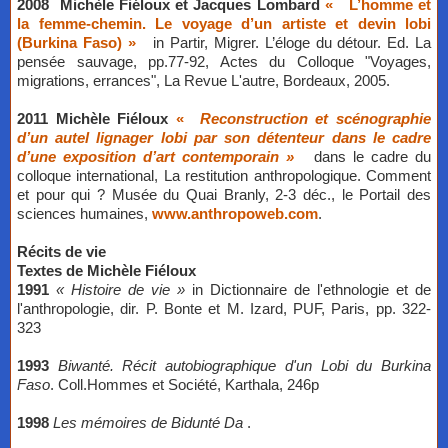
2008 Michèle Fiéloux et Jacques Lombard
«
L’homme et
la femme-chemin. Le voyage d’un artiste et devin lobi
(Burkina Faso) »
in Partir, Migrer. L’éloge du détour. Ed. La
pensée sauvage, pp.77-92, Actes du Colloque "Voyages,
migrations, errances", La Revue L'autre, Bordeaux, 2005.
2011 Michèle Fiéloux
«
Reconstruction et scénographie
d’un autel lignager lobi par son détenteur dans le cadre
d’une exposition d’art contemporain »
dans le cadre du
colloque international, La restitution anthropologique. Comment
et pour qui ? Musée du Quai Branly, 2-3 déc., le Portail des
sciences humaines,
www.anthropoweb.com
.
Récits de vie
​Textes de Michèle Fiéloux
1991
« Histoire de vie »
in Dictionnaire de l'ethnologie et de
l'anthropologie, dir. P. Bonte et M. Izard, PUF, Paris, pp. 322-
323
1993
Biwanté. Récit autobiographique d'un Lobi du Burkina
Faso
. Coll.Hommes et Société, Karthala, 246p
1998
Les mémoires de Bidunté Da
.