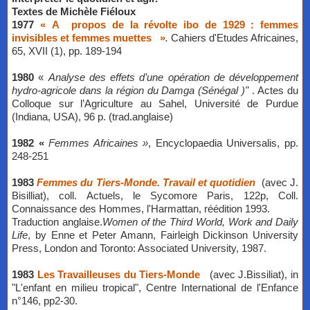
​Textes de Michèle Fiéloux
1977
« A
propos de la révolte ibo de 1929 : femmes
invisibles et femmes muettes
»
.
Cahiers d'Etudes Africaines,
65, XVII (1), pp. 189-194
1980
«
Analyse des effets d’une opération de développement
hydro-agricole dans la région du Damga (Sénégal )"
. Actes du
Colloque sur l’Agriculture au Sahel, Université de Purdue
(Indiana, USA), 96 p. (trad.anglaise)
1982
«
Femmes Africaines »
, Encyclopaedia Universalis, pp.
248-251
1983
Femmes du Tiers-Monde. Travail et quotidien
(avec J.
Bisilliat), coll. Actuels, le Sycomore Paris, 122p, Coll.
Connaissance des Hommes, l'Harmattan, réédition 1993.
Traduction anglaise.
Women of the Third World, Work and Daily
Life
, by Enne et Peter Amann, Fairleigh Dickinson University
Press, London and Toronto: Associated University, 1987.
1983
Les Travailleuses du Tiers-Monde
(avec J.Bissiliat), in
"L'enfant en milieu tropical", Centre International de l'Enfance
n°146, pp2-30.